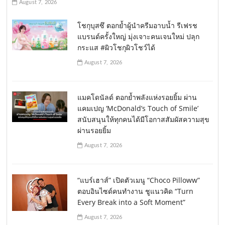
August 7, 2026
โชกุบุสซึ ตอกย้ำผู้นำครีมอาบน้ำ รีเฟรช
แบรนด์ครั้งใหญ่ มุ่งเจาะคนเจนใหม่ ปลุก
กระแส #ผิวโชกุผิวโชว์ได้
August 7, 2026
แมคโดนัลด์ ตอกย้ำพลังแห่งรอยยิ้ม ผ่าน
แคมเปญ ‘McDonald’s Touch of Smile’
สนับสนุนให้ทุกคนได้มีโอกาสสัมผัสความสุข
ผ่านรอยยิ้ม
August 7, 2026
“แบร์เฮาส์” เปิดตัวเมนู “Choco Pilloww”
ตอบอินไซด์คนทำงาน ชูแนวคิด “Turn
Every Break into a Soft Moment”
August 7, 2026