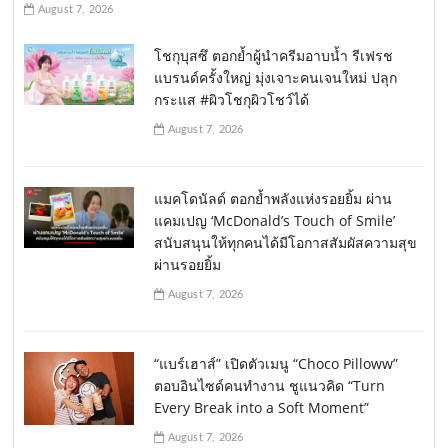
August 7, 2026
โชกุบุสซึ ตอกย้ำผู้นำครีมอาบน้ำ รีเฟรช
แบรนด์ครั้งใหญ่ มุ่งเจาะคนเจนใหม่ ปลุก
กระแส #ผิวโชกุผิวโชว์ได้
August 7, 2026
แมคโดนัลด์ ตอกย้ำพลังแห่งรอยยิ้ม ผ่าน
แคมเปญ ‘McDonald’s Touch of Smile’
สนับสนุนให้ทุกคนได้มีโอกาสสัมผัสความสุข
ผ่านรอยยิ้ม
August 7, 2026
“แบร์เฮาส์” เปิดตัวเมนู “Choco Pilloww”
ตอบอินไซด์คนทำงาน ชูแนวคิด “Turn
Every Break into a Soft Moment”
August 7, 2026