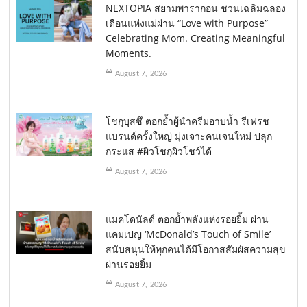
NEXTOPIA สยามพารากอน ชวนเฉลิมฉลอง
เดือนแห่งแม่ผ่าน “Love with Purpose”
Celebrating Mom. Creating Meaningful
Moments.
August 7, 2026
โชกุบุสซึ ตอกย้ำผู้นำครีมอาบน้ำ รีเฟรช
แบรนด์ครั้งใหญ่ มุ่งเจาะคนเจนใหม่ ปลุก
กระแส #ผิวโชกุผิวโชว์ได้
August 7, 2026
แมคโดนัลด์ ตอกย้ำพลังแห่งรอยยิ้ม ผ่าน
แคมเปญ ‘McDonald’s Touch of Smile’
สนับสนุนให้ทุกคนได้มีโอกาสสัมผัสความสุข
ผ่านรอยยิ้ม
August 7, 2026