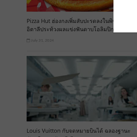
Pizza Hut ฮ่องกงเพิ่มสับปะรดลงในพิซซ่า หลัง
อิตาลีประท้วงผลแข่งฟันดาบโอลิมปิก Paris 20
July 31, 2024
Louis Vuitton กับจดหมายบินได้ ฉลองฐานะ