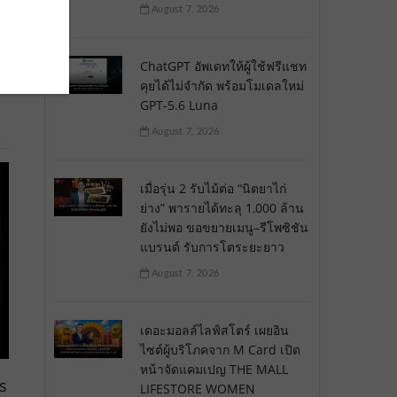
August 7, 2026
ChatGPT อัพเดทให้ผู้ใช้ฟรีแชท
คุยได้ไม่จำกัด พร้อมโมเดลใหม่
GPT-5.6 Luna
August 7, 2026
เมื่อรุ่น 2 รับไม้ต่อ “นิตยาไก่
ย่าง” พารายได้ทะลุ 1,000 ล้าน
ยังไม่พอ ขอขยายเมนู–รีโพซิชัน
แบรนด์ รับการโตระยะยาว
August 7, 2026
เดอะมอลล์ไลฟ์สโตร์ เผยอิน
ไซต์ผู้บริโภคจาก M Card เปิด
หน้าจัดแคมเปญ THE MALL
s
LIFESTORE WOMEN