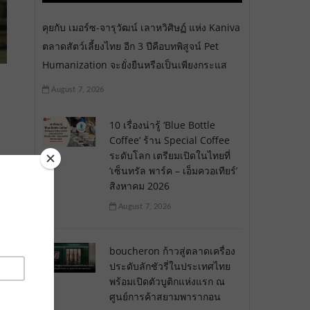
คุยกับ เมอร์ซ-จารุวัฒน์ เลาหวิศิษฏ์ แห่ง Kaniva
ตลาดสัตว์เลี้ยงไทย อีก 3 ปีคือบทพิสูจน์ Pet
Humanization จะยั่งยืนหรือเป็นเพียงกระแส
August 7, 2026
10 เรื่องน่ารู้ ‘Blue Bottle
Coffee’ ร้าน Special Coffee
ระดับโลก เตรียมเปิดในไทยที่
‘เซ็นทรัล พาร์ค – เอ็มควอเทียร์’
สิงหาคม 2026
August 7, 2026
boucheron ก้าวสู่ตลาดเครื่อง
ประดับลักชัวรี่ในประเทศไทย
พร้อมเปิดตัวบูติกแห่งแรก ณ
ศูนย์การค้าสยามพารากอน