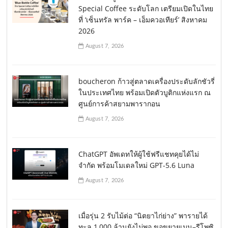
Special Coffee ระดับโลก เตรียมเปิดในไทย
ที่ ‘เซ็นทรัล พาร์ค – เอ็มควอเทียร์’ สิงหาคม
2026
August 7, 2026
boucheron ก้าวสู่ตลาดเครื่องประดับลักชัวรี่
ในประเทศไทย พร้อมเปิดตัวบูติกแห่งแรก ณ
ศูนย์การค้าสยามพารากอน
August 7, 2026
ChatGPT อัพเดทให้ผู้ใช้ฟรีแชทคุยได้ไม่
จำกัด พร้อมโมเดลใหม่ GPT-5.6 Luna
August 7, 2026
เมื่อรุ่น 2 รับไม้ต่อ “นิตยาไก่ย่าง” พารายได้
ทะลุ 1,000 ล้านยังไม่พอ ขอขยายเมนู–รีโพซิ