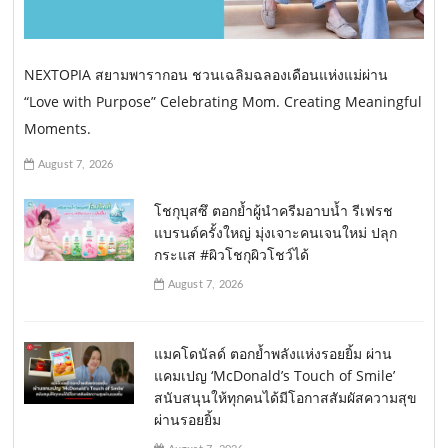
NEXTOPIA สยามพารากอน ชวนเฉลิมฉลองเดือนแห่งแม่ผ่าน
“Love with Purpose” Celebrating Mom. Creating Meaningful
Moments.
August 7, 2026
โชกุบุสซึ ตอกย้ำผู้นำครีมอาบน้ำ รีเฟรช
แบรนด์ครั้งใหญ่ มุ่งเจาะคนเจนใหม่ ปลุก
กระแส #ผิวโชกุผิวโชว์ได้
August 7, 2026
แมคโดนัลด์ ตอกย้ำพลังแห่งรอยยิ้ม ผ่าน
แคมเปญ ‘McDonald’s Touch of Smile’
สนับสนุนให้ทุกคนได้มีโอกาสสัมผัสความสุข
ผ่านรอยยิ้ม