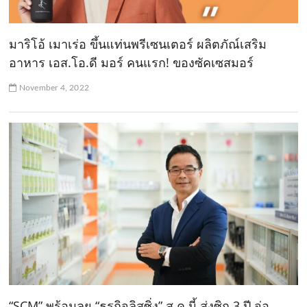
มาริโอ้ เมาเร่อ ขึ้นแท่นพรีเซนเตอร์ ผลิตภัณ์เสริม
อาหาร เอส.โอ.ดี มอร์ คนแรก! ของซัคเซสมอร์
November 4, 2022
“SCM” พร้อมลุย “ธุรกิจลิสซิ่ง” ส.ค.นี้ ส่งซิก 3 ปี จ่อ