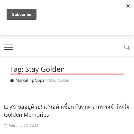
f
y
x
l
i
t
r
a
o
.
i
n
i
s
c
u
c
n
s
k
s
Marketing Oops!
e
t
o
e
t
t
DIGITAL | CREATIVE | ADVERTISING | CAMPAIGN |
STRATEGY
b
u
m
.
a
o
o
b
m
g
k
Tag: Stay Golden
o
e
e
r
.
k
.
a
c
Marketing Oops!
>
Stay Golden
.
c
m
o
c
o
.
m
Lay’s ขออยู่ด้วย! เสนอตัวเชื่อมกับทุกความทรงจำกินใจ
o
m
c
Golden Memories
m
o
February 15, 2022
m