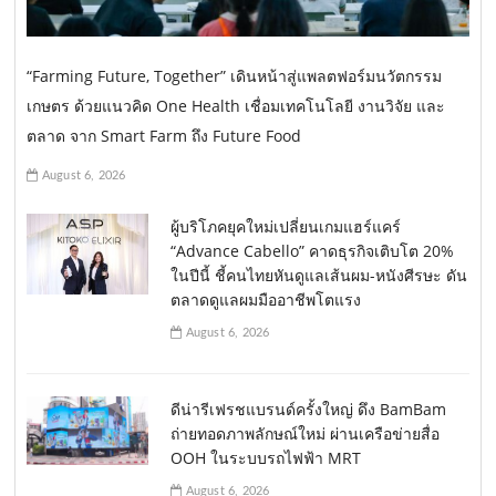
“Farming Future, Together” เดินหน้าสู่แพลตฟอร์มนวัตกรรม
เกษตร ด้วยแนวคิด One Health เชื่อมเทคโนโลยี งานวิจัย และ
ตลาด จาก Smart Farm ถึง Future Food
August 6, 2026
ผู้บริโภคยุคใหม่เปลี่ยนเกมแฮร์แคร์
“Advance Cabello” คาดธุรกิจเติบโต 20%
ในปีนี้ ชี้คนไทยหันดูแลเส้นผม-หนังศีรษะ ดัน
ตลาดดูแลผมมืออาชีพโตแรง
August 6, 2026
ดีน่ารีเฟรชแบรนด์ครั้งใหญ่ ดึง BamBam
ถ่ายทอดภาพลักษณ์ใหม่ ผ่านเครือข่ายสื่อ
OOH ในระบบรถไฟฟ้า MRT
August 6, 2026