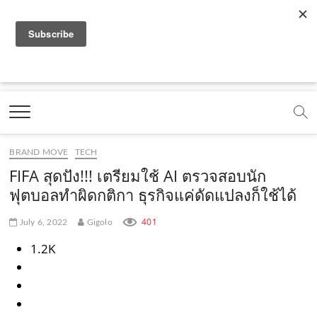
f
y
x
l
i
t
r
a
o
.
i
n
i
s
c
u
c
n
s
k
s
Marketing Oops!
e
t
o
e
t
t
DIGITAL | CREATIVE | ADVERTISING | CAMPAIGN |
STRATEGY
b
u
m
.
a
o
o
b
m
g
k
BRAND MOVE
TECH
o
e
e
r
.
FIFA สุดปัง!!! เตรียมใช้ AI ตรวจสอบนัก
k
.
a
c
ฟุตบอลทำผิดกติกา ธุรกิจแค่ดัดแปลงก็ใช้ได้
.
c
m
o
401
July 6, 2022
Gigolo
c
o
.
m
1.2K
o
m
c
m
o
m