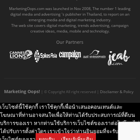
o
b
m
g
k
MarketingOops.com was launched in Nov 2008, The number 1 leading
digital media and advertising 's publisher in Thailand, to report on an
o
e
e
r
.
emerging media and digital marketing industry.
The web site covers digital marketing, trends advertising, campaign
k
.
a
c
creative ideas, media, mobile and technology.
.
c
m
o
Our Partners
c
o
.
m
o
m
c
m
o
m
Marketing Oops!
| © Copyright All right reserved |
Discliamer & Policy
เว็บไซต์นี้ใช้คุกกี้ เราใช้คุกกี้เพื่อนำเสนอคอนเทนต์และ
โฆษณาที่ท่านอาจสนใจเพื่อให้ท่านได้รับประสบการณ์ที่ดีบน
บริการของเรา หากท่านใช้บริการเว็บไซต์ของเราต่อไปโดยไม่
ได้ปรับการตั้งค่าใดๆ เราเข้าใจว่าท่านยินยอมที่จะรับคุกกี้บน
เว็บไซต์ของเรา
ยอมรับ
เรียนรู้เพิ่มเติม