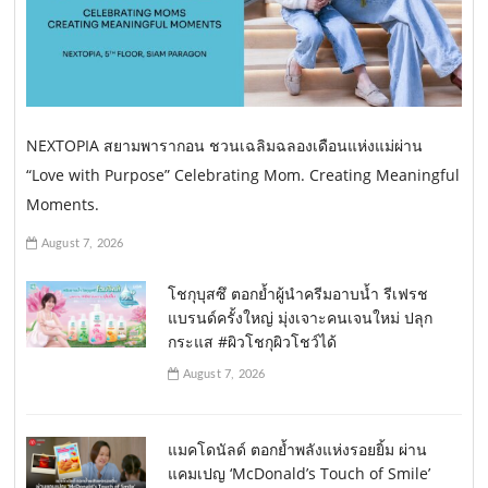
NEXTOPIA สยามพารากอน ชวนเฉลิมฉลองเดือนแห่งแม่ผ่าน
“Love with Purpose” Celebrating Mom. Creating Meaningful
Moments.
August 7, 2026
โชกุบุสซึ ตอกย้ำผู้นำครีมอาบน้ำ รีเฟรช
แบรนด์ครั้งใหญ่ มุ่งเจาะคนเจนใหม่ ปลุก
กระแส #ผิวโชกุผิวโชว์ได้
August 7, 2026
แมคโดนัลด์ ตอกย้ำพลังแห่งรอยยิ้ม ผ่าน
แคมเปญ ‘McDonald’s Touch of Smile’