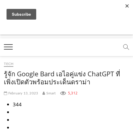
f
y
x
l
i
t
r
a
o
.
i
n
i
s
c
u
c
n
s
k
s
Marketing Oops!
e
t
o
e
t
t
DIGITAL | CREATIVE | ADVERTISING | CAMPAIGN |
STRATEGY
b
u
m
.
a
o
o
b
m
g
k
TECH
o
e
e
r
.
รู้จัก Google Bard เอไอคู่แข่ง ChatGPT ที่
k
.
a
c
เพิ่งเปิดตัวพร้อมประเด็นดราม่า
.
c
m
o
5,312
February 13, 2023
Smart
c
o
.
m
344
o
m
c
m
o
m