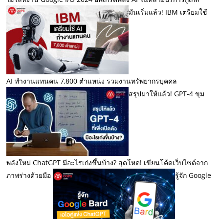
มันเริ่มแล้ว! IBM เตรียมใช้
AI ทำงานแทนคน 7,800 ตำแหน่ง รวมงานทรัพยากรบุคคล
สรุปมาให้แล้ว! GPT-4 ขุม
พลังใหม่ ChatGPT มีอะไรเก่งขึ้นบ้าง? สุดโหด! เขียนโค้ดเว็บไซต์จาก
ภาพร่างด้วยมือ
รู้จัก Google