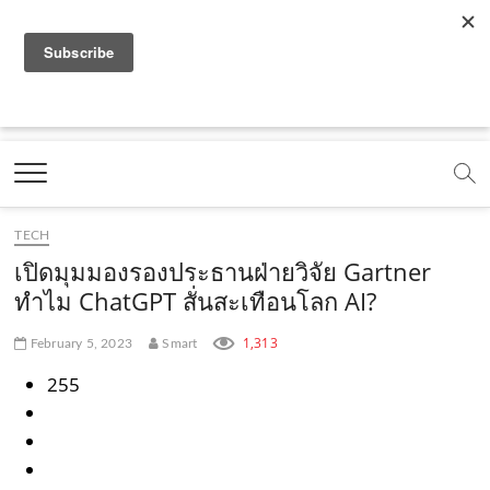
f
y
x
l
i
t
r
a
o
.
i
n
i
s
c
u
c
n
s
k
s
Marketing Oops!
e
t
o
e
t
t
DIGITAL | CREATIVE | ADVERTISING | CAMPAIGN |
STRATEGY
b
u
m
.
a
o
o
b
m
g
k
TECH
o
e
e
r
.
เปิดมุมมองรองประธานฝ่ายวิจัย Gartner
k
.
a
c
ทำไม ChatGPT สั่นสะเทือนโลก AI?
.
c
m
o
1,313
February 5, 2023
Smart
c
o
.
m
255
o
m
c
m
o
m