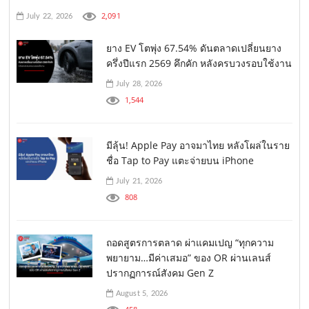
2,091
July 22, 2026
ยาง EV โตพุ่ง 67.54% ดันตลาดเปลี่ยนยาง
ครึ่งปีแรก 2569 คึกคัก หลังครบวงรอบใช้งาน
July 28, 2026
1,544
มีลุ้น! Apple Pay อาจมาไทย หลังโผล่ในราย
ชื่อ Tap to Pay แตะจ่ายบน iPhone
July 21, 2026
808
ถอดสูตรการตลาด ผ่าแคมเปญ “ทุกความ
พยายาม…มีค่าเสมอ” ของ OR ผ่านเลนส์
ปรากฏการณ์สังคม Gen Z
August 5, 2026