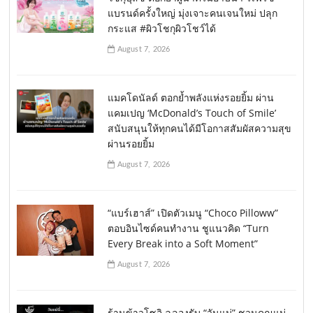
แบรนด์ครั้งใหญ่ มุ่งเจาะคนเจนใหม่ ปลุก
กระแส #ผิวโชกุผิวโชว์ได้
August 7, 2026
แมคโดนัลด์ ตอกย้ำพลังแห่งรอยยิ้ม ผ่าน
แคมเปญ ‘McDonald’s Touch of Smile’
สนับสนุนให้ทุกคนได้มีโอกาสสัมผัสความสุข
ผ่านรอยยิ้ม
August 7, 2026
“แบร์เฮาส์” เปิดตัวเมนู “Choco Pilloww”
ตอบอินไซด์คนทำงาน ชูแนวคิด “Turn
Every Break into a Soft Moment”
August 7, 2026
ร้านข้าวโซอิ ฉลองรับ “วันแม่” ชวนคุณแม่