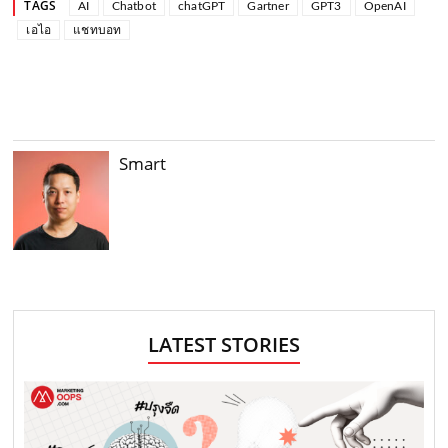
TAGS
AI
Chatbot
chatGPT
Gartner
GPT3
OpenAI
เอไอ
แชทบอท
Smart
LATEST STORIES