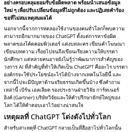
อย่างครอบคลุมยอมรับข้อผิดพลาด พร้อมนำเสนอข้อมูล
ใหม่ ๆ เพื่อปรับเปลี่ยนข้อมูลที่ไม่ถูกต้อง และปฏิเสธคำร้อง
ขอที่ไม่สมเหตุสมผลได้
นอกจากนี้จากการทดลองใช้งานของคนทั่วโลกก็พบความ
สามารถอีกมากมายของ ChatGPT ตั้งแต่การหาข้อผิด
พลาดของโค้ดคอมพิวเตอร์ แต่งบทละคร เขียนคำโฆษณา
เขียนบทความ เรื่อยไปจนถึงเขียนเรียงความให้บรรดา
นักศึกษา แต่หลายคนอาจยังไม่รู้ว่าพัฒนาการสำคัญของ
วงการ AI ที่สำคัญที่ทำให้เกิดเป็น ChatGPT คืออะไร บรรดา
องค์กรจะใช้ประโยชน์อะไรได้บ้างจากเทคโนโลยีนี้ และ
จากนี้ไปจะมีปัญหาด้านจริยธรรมเกิดขึ้นบ้าง ซึ่งคำถาม
เหล่านี้ เบิร์น เอลเลียต รองประธานฝ่ายวิจัย การ์ทเนอร์
อิงค์ (Gartner) บริษัทวิจัยและให้คำปรึกษายักษ์ใหญ่ของ
โลก ได้ให้คำตอบเอาไว้อย่างน่าสนใจ
เหตุผลที่
ChatGPT โด่งดังไปทั่วโลก
สำหรับสาเหตุที่ ChatGPT กลายเป็นที่ฮือฮาไปทั่วโลกนั้น