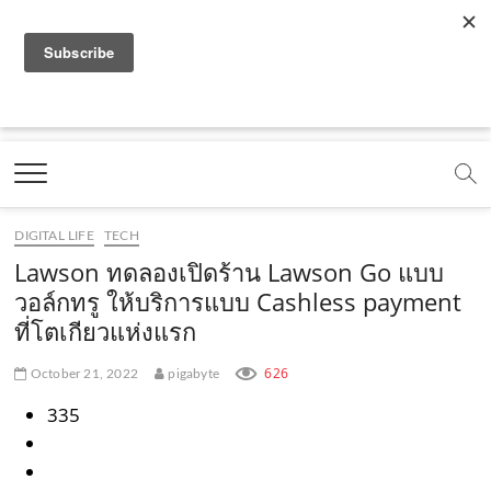
f
y
x
l
i
t
r
a
o
.
i
n
i
s
c
u
c
n
s
k
s
Marketing Oops!
e
t
o
e
t
t
DIGITAL | CREATIVE | ADVERTISING | CAMPAIGN |
STRATEGY
b
u
m
.
a
o
o
b
m
g
k
DIGITAL LIFE
TECH
o
e
e
r
.
Lawson ทดลองเปิดร้าน Lawson Go แบบ
k
.
a
c
วอล์กทรู ให้บริการแบบ Cashless payment
ที่โตเกียวแห่งแรก
.
c
m
o
c
o
.
m
626
October 21, 2022
pigabyte
o
m
c
335
m
o
m