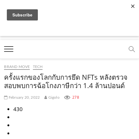
f
y
x
l
i
t
r
a
o
.
i
n
i
s
c
u
c
n
s
k
s
Marketing Oops!
e
t
o
e
t
t
DIGITAL | CREATIVE | ADVERTISING | CAMPAIGN |
STRATEGY
b
u
m
.
a
o
o
b
m
g
k
BRAND MOVE
TECH
o
e
e
r
.
ครั้งแรกของโลกกับการยึด NFTs หลังตรวจ
k
.
a
c
สอบพบการฉ้อโกงภาษีกว่า 1.4 ล้านปอนด์
.
c
m
o
278
February 20, 2022
Gigolo
c
o
.
m
430
o
m
c
m
o
m