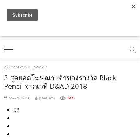
f
y
x
l
i
t
r
a
o
.
i
n
i
s
c
u
c
n
s
k
s
Marketing Oops!
e
t
o
e
t
t
DIGITAL | CREATIVE | ADVERTISING | CAMPAIGN |
STRATEGY
b
u
m
.
a
o
o
b
m
g
k
AD CAMPAIGN
AWARD
o
e
e
r
.
3 สุดยอดโฆษณา เจ้าของรางวัล Black
k
.
a
c
Pencil จากเวที D&AD 2018
.
c
m
o
688
May 2, 2018
คุณคมสัน
c
o
.
m
52
o
m
c
m
o
m