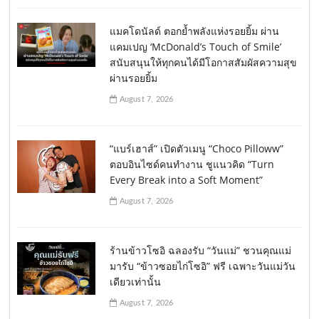
แมคโดนัลด์ ตอกย้ำพลังแห่งรอยยิ้ม ผ่าน
แคมเปญ ‘McDonald’s Touch of Smile’
สนับสนุนให้ทุกคนได้มีโอกาสสัมผัสความสุข
ผ่านรอยยิ้ม
August 7, 2026
“แบร์เฮาส์” เปิดตัวเมนู “Choco Pilloww”
ตอบอินไซด์คนทำงาน ชูแนวคิด “Turn
Every Break into a Soft Moment”
August 7, 2026
ร้านข้าวโซอิ ฉลองรับ “วันแม่” ชวนคุณแม่
มารับ “ข้าวซอยไก่โซอิ” ฟรี เฉพาะวันแม่วัน
เดียวเท่านั้น
August 7, 2026