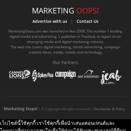
c
u
c
n
s
k
s
e
t
o
e
t
t
MARKETING
OOPS!
b
u
m
.
a
o
Advertise with us
|
Contact Us
o
b
m
g
k
MarketingOops.com was launched in Nov 2008, The number 1 leading
digital media and advertising 's publisher in Thailand, to report on an
o
e
e
r
.
emerging media and digital marketing industry.
The web site covers digital marketing, trends advertising, campaign
k
.
a
c
creative ideas, media, mobile and technology.
.
c
m
o
Our Partners
c
o
.
m
o
m
c
m
o
m
Marketing Oops!
| © Copyright All right reserved |
Discliamer & Policy
เว็บไซต์นี้ใช้คุกกี้ เราใช้คุกกี้เพื่อนำเสนอคอนเทนต์และ
โฆษณาที่ท่านอาจสนใจเพื่อให้ท่านได้รับประสบการณ์ที่ดีบน