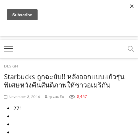
f
y
x
l
i
t
r
a
o
.
i
n
i
s
c
u
c
n
s
k
s
Marketing Oops!
e
t
o
e
t
t
DIGITAL | CREATIVE | ADVERTISING | CAMPAIGN |
STRATEGY
b
u
m
.
a
o
o
b
m
g
k
DESIGN
o
e
e
r
.
Starbucks ถูกฉะยับ!! หลังออกแบบแก้วรุ่น
k
.
a
c
พิเศษหวังคืนสันติภาพให้ชาวอเมริกัน
.
c
m
o
8,457
November 3, 2016
คุณคมสัน
c
o
.
m
271
o
m
c
m
o
m