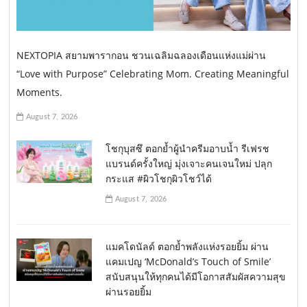
NEXTOPIA สยามพารากอน ชวนเฉลิมฉลองเดือนแห่งแม่ผ่าน
“Love with Purpose” Celebrating Mom. Creating Meaningful
Moments.
August 7, 2026
โชกุบุสซึ ตอกย้ำผู้นำครีมอาบน้ำ รีเฟรช
แบรนด์ครั้งใหญ่ มุ่งเจาะคนเจนใหม่ ปลุก
กระแส #ผิวโชกุผิวโชว์ได้
August 7, 2026
แมคโดนัลด์ ตอกย้ำพลังแห่งรอยยิ้ม ผ่าน
แคมเปญ ‘McDonald’s Touch of Smile’
สนับสนุนให้ทุกคนได้มีโอกาสสัมผัสความสุข
ผ่านรอยยิ้ม