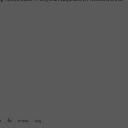
ง
ยิ้ม
หายนะ
เมนู