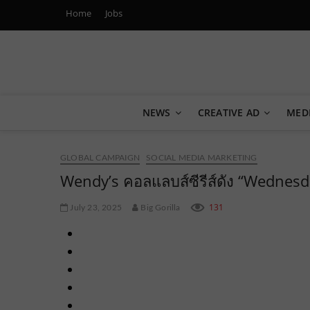
Home
Jobs
Marketing Oops!
DIGITAL | CREATIVE | ADVERTISING | CAMPAIGN | STRA
NEWS
CREATIVE AD
MED
GLOBAL CAMPAIGN
SOCIAL MEDIA MARKETING
Wendy’s คอลแลบส์ซีรีส์ดัง “Wednesday”
131
July 23, 2025
Big Gorilla