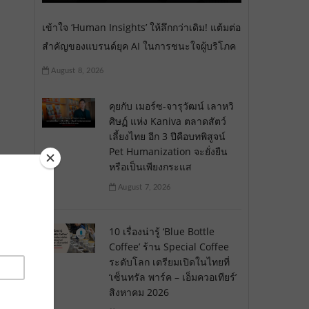
เข้าใจ ‘Human Insights’ ให้ลึกกว่าเดิม! แต้มต่อ
สำคัญของแบรนด์ยุค AI ในการชนะใจผู้บริโภค
August 8, 2026
คุยกับ เมอร์ซ-จารุวัฒน์ เลาหวิ
ศิษฏ์ แห่ง Kaniva ตลาดสัตว์
เลี้ยงไทย อีก 3 ปีคือบทพิสูจน์
Pet Humanization จะยั่งยืน
หรือเป็นเพียงกระแส
August 7, 2026
10 เรื่องน่ารู้ ‘Blue Bottle
Coffee’ ร้าน Special Coffee
ระดับโลก เตรียมเปิดในไทยที่
‘เซ็นทรัล พาร์ค – เอ็มควอเทียร์’
สิงหาคม 2026