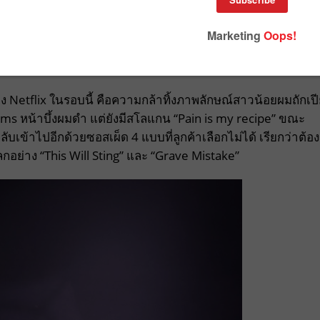
เมนู “Meal of Misfortune” หรือมื้ออาหารแห่งหายนะที่จะเปิด
ัวกระตุ้น พร้อมกับเปลี่ยนโลโก้หนูน้อย Wendy’s ที่พลิกจาก
ง Netflix ในรอบนี้ คือความกล้าทิ้งภาพลักษณ์สาวน้อยผมถักเป
ms หน้าบึ้งผมดำ แต่ยังมีสโลแกน “Pain is my recipe” ขณะ
กลับเข้าไปอีกด้วยซอสเผ็ด 4 แบบที่ลูกค้าเลือกไม่ได้ เรียกว่าต้อง
ลกอย่าง “This Will Sting” และ “Grave Mistake”