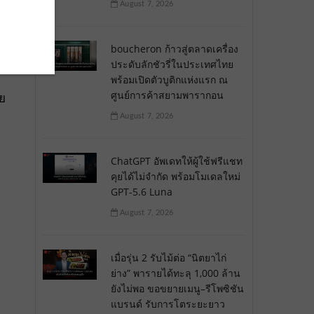
August 7, 2026
boucheron ก้าวสู่ตลาดเครื่อง
ประดับลักชัวรี่ในประเทศไทย
พร้อมเปิดตัวบูติกแห่งแรก ณ
ศูนย์การค้าสยามพารากอน
ีย
August 7, 2026
ChatGPT อัพเดทให้ผู้ใช้ฟรีแชท
คุยได้ไม่จำกัด พร้อมโมเดลใหม่
GPT-5.6 Luna
August 7, 2026
เมื่อรุ่น 2 รับไม้ต่อ “นิตยาไก่
ย่าง” พารายได้ทะลุ 1,000 ล้าน
ยังไม่พอ ขอขยายเมนู–รีโพซิชัน
แบรนด์ รับการโตระยะยาว