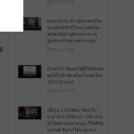
August 7, 2026
A
ก
boucheron ก้าวสู่ตลาดเครื่อง
ประดับลักชัวรี่ในประเทศไทย
พร้อมเปิดตัวบูติกแห่งแรก ณ
ศูนย์การค้าสยามพารากอน
ี่
August 7, 2026
ChatGPT อัพเดทให้ผู้ใช้ฟรีแชท
คุยได้ไม่จำกัด พร้อมโมเดลใหม่
GPT-5.6 Luna
August 7, 2026
เมื่อรุ่น 2 รับไม้ต่อ “นิตยาไก่
ย่าง” พารายได้ทะลุ 1,000 ล้าน
ยังไม่พอ ขอขยายเมนู–รีโพซิชัน
แบรนด์ รับการโตระยะยาว