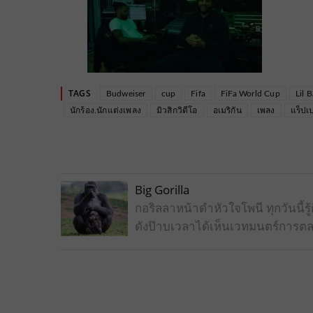
TAGS
Budweiser
cup
Fifa
FiFa World Cup
Lil 
นักร้อง.นักแต่งเพลง
มิวสิกวิดีโอ
อเมริกัน
เพลง
แร็ปเป
Big Gorilla
กอริลลาหน้าดำหัวใจโพนี ทุกวันนี
ดังป๊าบเวลาได้เห็นเวทมนตร์การตล