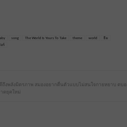
Baby
song
The World Is Yours To Take
theme
world
ธีม
อร์
้รู้ดีถึงพลังมิตรภาพ สมองอยากตื่นตัวแบบไม่สนใจกายหยาบ ตบ
าดยุคใหม่