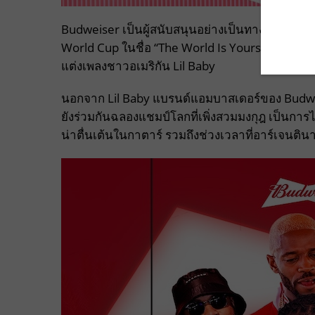
Budweiser เป็นผู้สนับสนุนอย่างเป็นทางการของ FI
World Cup ในชื่อ “The World Is Yours To Take”ซึ
แต่งเพลงชาวอเมริกัน Lil Baby
นอกจาก Lil Baby แบรนด์แอมบาสเดอร์ของ Budwe
ยังร่วมกันฉลองแชมป์โลกที่เพิ่งสวมมงกุฎ เป็นการไ
น่าตื่นเต้นในกาตาร์ รวมถึงช่วงเวลาที่อาร์เจนตินา