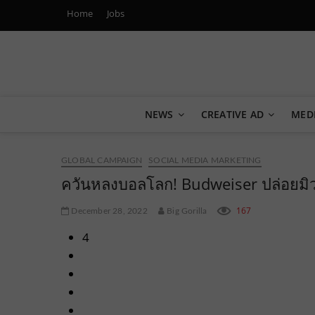
Home
Jobs
Marketing Oops!
DIGITAL | CREATIVE | ADVERTISING | CAMPAIGN | STRA
NEWS
CREATIVE AD
MED
GLOBAL CAMPAIGN
SOCIAL MEDIA MARKETING
ควันหลงบอลโลก! Budweiser ปล่อยมิวส
167
December 28, 2022
Big Gorilla
4