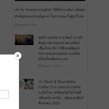
เข้าใจ ‘Human Insights’ ให้ลึกกว่าเดิม! แต้มต่อ
สำคัญของแบรนด์ยุค AI ในการชนะใจผู้บริโภค
August 8, 2026
คุยกับ เมอร์ซ-จารุวัฒน์ เลาหวิ
ศิษฏ์ แห่ง Kaniva ตลาดสัตว์
เลี้ยงไทย อีก 3 ปีคือบทพิสูจน์
Pet Humanization จะยั่งยืน
หรือเป็นเพียงกระแส
August 7, 2026
10 เรื่องน่ารู้ ‘Blue Bottle
Coffee’ ร้าน Special Coffee
ระดับโลก เตรียมเปิดในไทยที่
‘เซ็นทรัล พาร์ค – เอ็มควอเทียร์’
สิงหาคม 2026