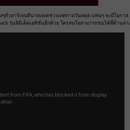
งๆทั่วอาร์เจนตินาตลอดช่วงเทศกาลวันหยุด แฟนๆ จะมีโอกาส
k รุ่นลิมิเต็ดเอดิชั่นอีกด้วย ใครสนใจสามารถชมได้ที่ด้่านล่า