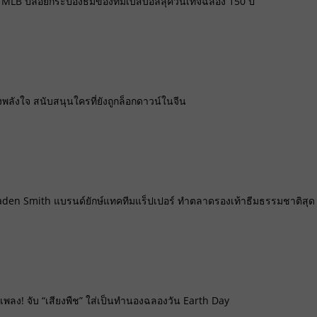
 MLB ปล่อยกระป๋องธีมของทีมเบสบอลลุควินเทจฉลอง 150 ปี
พลังใจ สนับสนุนใครที่ยังถูกล็อกดาวน์ในจีน
aden Smith แบรนด์ยักษ์แทคทีมแร็ปเปอร์ ทำตลาดรองเท้าธีมธรรมชาติสุด
พลง! จับ “เสียงพืช” ใส่เป็นทำนองฉลองวัน Earth Day