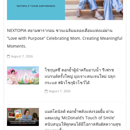
NEXTOPIA สยามพารากอน ชวนเฉลิมฉลองเดือนแห่งแม่ผ่าน
“Love with Purpose” Celebrating Mom. Creating Meaningful
Moments.
August 7, 2026
โชกุบุสซึ ตอกย้ำผู้นำครีมอาบน้ำ รีเฟรช
แบรนด์ครั้งใหญ่ มุ่งเจาะคนเจนใหม่ ปลุก
กระแส #ผิวโชกุผิวโชว์ได้
August 7, 2026
แมคโดนัลด์ ตอกย้ำพลังแห่งรอยยิ้ม ผ่าน
แคมเปญ ‘McDonald’s Touch of Smile’
สนับสนุนให้ทุกคนได้มีโอกาสสัมผัสความสุข