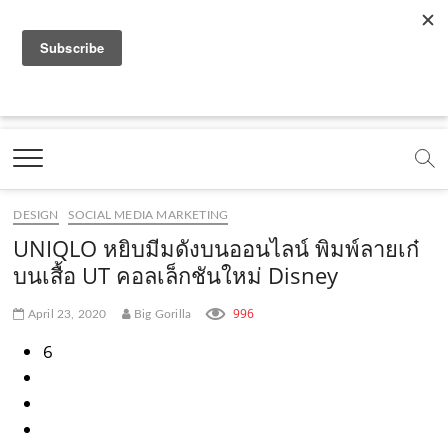
f
y
x
l
i
t
r
a
o
.
i
n
i
s
c
u
c
n
s
k
s
Marketing Oops!
e
t
o
e
t
t
DIGITAL | CREATIVE | ADVERTISING | CAMPAIGN |
STRATEGY
b
u
m
.
a
o
o
b
m
g
k
DESIGN
SOCIAL MEDIA MARKETING
o
e
e
r
.
UNIQLO หยิบมีมดังบนออนไลน์ พิมพ์ลายเก๋
k
.
a
c
บนเสื้อ UT คอลเล็กชันใหม่ Disney
.
c
m
o
996
April 23, 2020
Big Gorilla
c
o
.
m
6
o
m
c
m
o
m