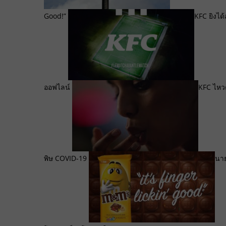
Good!”
KFC ยิงไ
ออฟไลน์
KFC ไหวต
พิษ COVID-19
นา