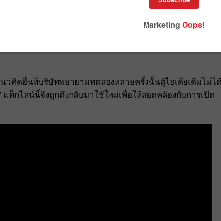
 ระบาดใหญ่ เพราะ
สโลแกน “It’s Finger Lickin’ Good” ที่ติดหูผู้ค
องกันการติดโรค
ดังนั้น แบรนด์ฟาสต์ฟู้ดจึงถูกสังคมบีบให้หยุดใ
นิ้วอีกครั้ง หลังสถานการณ์เริ่มคลี่คลายเมื่อวัคซีน COVID-19
อื่นที่บริษัทพยายามทดลองหลายครั้งนั้นสู้ไอเดียเดิมไม่ได
” แท็กไลน์นี้จึงถูกดึงกลับมาใช้ใหม่เพื่อให้สอดคล้องกับการเปิด