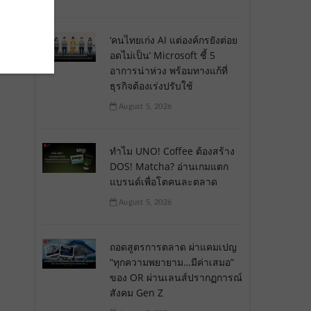
น
‘คนไทยเก่ง AI แต่องค์กรยังต่อย
ช้
อดไม่เป็น’ Microsoft ชี้ 5
อาการน่าห่วง พร้อมทางแก้ที่
ธุรกิจต้องเร่งปรับใช้
August 5, 2026
้
ทำไม UNO! Coffee ต้องสร้าง
DOS! Matcha? อ่านเกมแตก
แบรนด์เพื่อโตคนละตลาด
August 5, 2026
ถอดสูตรการตลาด ผ่าแคมเปญ
“ทุกความพยายาม…มีค่าเสมอ”
ของ OR ผ่านเลนส์ปรากฏการณ์
สังคม Gen Z