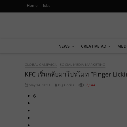
Home
Jobs
Marketing Oops!
DIGITAL | CREATIVE | ADVERTISING | CAMPAIGN | STRA
NEWS
CREATIVE AD
MED
GLOBAL CAMPAIGN
SOCIAL MEDIA MARKETING
KFC เริ่มกลับมาโปรโมท “Finger Licki
2,144
May 14, 2021
Big Gorilla
6