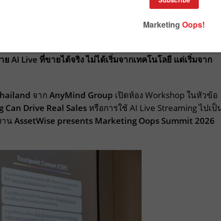
ยืนขายของแทนคน แต่เวิร์กเมื่อแบรนด์เข้าใจลูกค้าจริง รู้ว่า
รือ AI และออกแบบ Script กับ Product Description ให้ตอบ
าย AI Live ที่ขายได้จริง ไม่ได้เริ่มจากเทคโนโลยี แต่เริ่มจาก
Thailand
จาก
AnyMind Group
เปิดห้อง Workshop ในหัวข้อ
g Can Drive Real Sales
หรือการใช้ AI Live Streaming ไปเป็
นงาน
AssetWise presents Marketing Oops Summit 2026