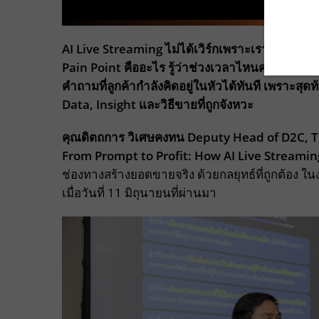
AI Live Streaming ไม่ได้เวิร์กเพราะเราเอา AI มา
Pain Point คืออะไร รู้ว่าช่วงเวลาไหนควรใช้คนห
คำถามที่ลูกค้ากำลังคิดอยู่ในหัวได้ทันที เพราะสุดท้
Data, Insight และวิธีขายที่ถูกจังหวะ
คุณดิตถการ วิเศษคงทน
Deputy Head of D2C, 
From Prompt to Profit: How AI Live Streamin
ช่องทางสร้างยอดขายจริง ด้วยกลยุทธ์ที่ถูกต้อง ใ
เมื่อวันที่ 11 มิถุนายนที่ผ่านมา