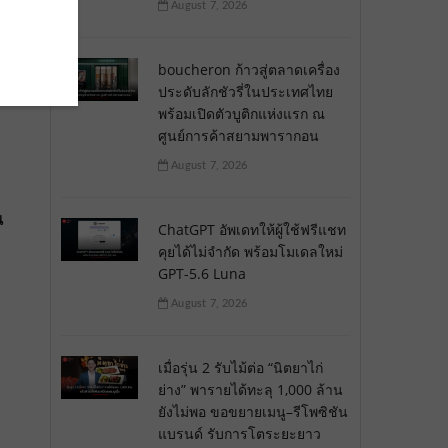
August 7, 2026
boucheron ก้าวสู่ตลาดเครื่อง
ประดับลักชัวรี่ในประเทศไทย
พร้อมเปิดตัวบูติกแห่งแรก ณ
ศูนย์การค้าสยามพารากอน
August 7, 2026
น
ChatGPT อัพเดทให้ผู้ใช้ฟรีแชท
คุยได้ไม่จำกัด พร้อมโมเดลใหม่
GPT-5.6 Luna
August 7, 2026
เมื่อรุ่น 2 รับไม้ต่อ “นิตยาไก่
ย่าง” พารายได้ทะลุ 1,000 ล้าน
ยังไม่พอ ขอขยายเมนู–รีโพซิชัน
แบรนด์ รับการโตระยะยาว