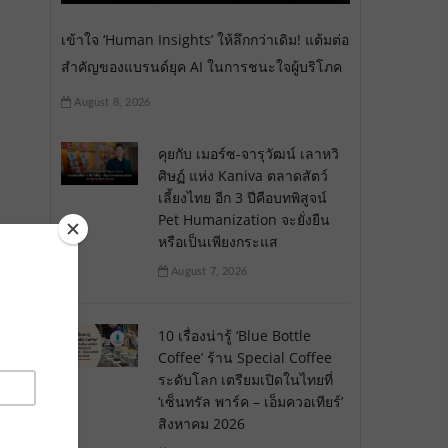
เข้าใจ ‘Human Insights’ ให้ลึกกว่าเดิม! แต้มต่อ
สำคัญของแบรนด์ยุค AI ในการชนะใจผู้บริโภค
August 8, 2026
คุยกับ เมอร์ซ-จารุวัฒน์ เลาหวิ
ศิษฏ์ แห่ง Kaniva ตลาดสัตว์
เลี้ยงไทย อีก 3 ปีคือบทพิสูจน์
Pet Humanization จะยั่งยืน
หรือเป็นเพียงกระแส
August 7, 2026
10 เรื่องน่ารู้ ‘Blue Bottle
Coffee’ ร้าน Special Coffee
ระดับโลก เตรียมเปิดในไทยที่
‘เซ็นทรัล พาร์ค – เอ็มควอเทียร์’
สิงหาคม 2026