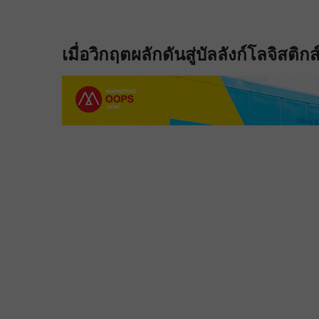
เมื่อวิกฤตผลักดันสู่บัลลังก์โลจิสติ