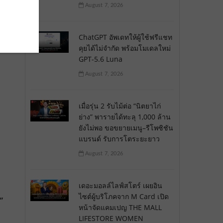
August 7, 2026
ChatGPT อัพเดทให้ผู้ใช้ฟรีแชท
คุยได้ไม่จำกัด พร้อมโมเดลใหม่
GPT-5.6 Luna
August 7, 2026
เมื่อรุ่น 2 รับไม้ต่อ “นิตยาไก่
ย่าง” พารายได้ทะลุ 1,000 ล้าน
ยังไม่พอ ขอขยายเมนู–รีโพซิชัน
แบรนด์ รับการโตระยะยาว
August 7, 2026
เดอะมอลล์ไลฟ์สโตร์ เผยอิน
ไซต์ผู้บริโภคจาก M Card เปิด
”
หน้าจัดแคมเปญ THE MALL
LIFESTORE WOMEN