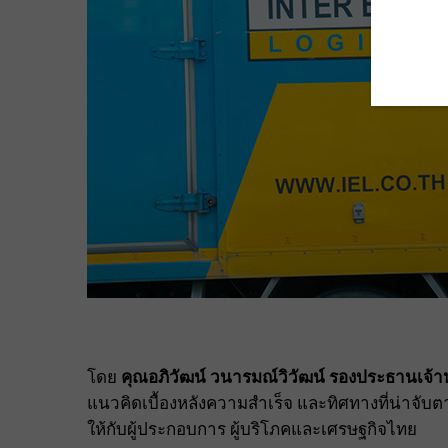
โดย
คุณอภิวัฒน์ วนารมณ์วิ
วัฒน์
รองประธานเจ้าห
แนวคิดเบื้องหลังความสำเร็จ และทิศทางที่น่าจับตา
ให้กับผู้ประกอบการ ผู้บริโภคและเศรษฐกิจไทย