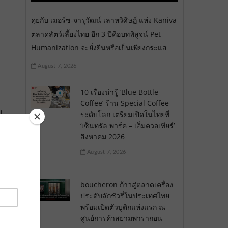
คุยกับ เมอร์ซ-จารุวัฒน์ เลาหวิศิษฏ์ แห่ง Kaniva
ตลาดสัตว์เลี้ยงไทย อีก 3 ปีคือบทพิสูจน์ Pet
Humanization จะยั่งยืนหรือเป็นเพียงกระแส
August 7, 2026
10 เรื่องน่ารู้ ‘Blue Bottle
Coffee’ ร้าน Special Coffee
ม
ระดับโลก เตรียมเปิดในไทยที่
‘เซ็นทรัล พาร์ค – เอ็มควอเทียร์’
สิงหาคม 2026
August 7, 2026
boucheron ก้าวสู่ตลาดเครื่อง
ประดับลักชัวรี่ในประเทศไทย
พร้อมเปิดตัวบูติกแห่งแรก ณ
ศูนย์การค้าสยามพารากอน