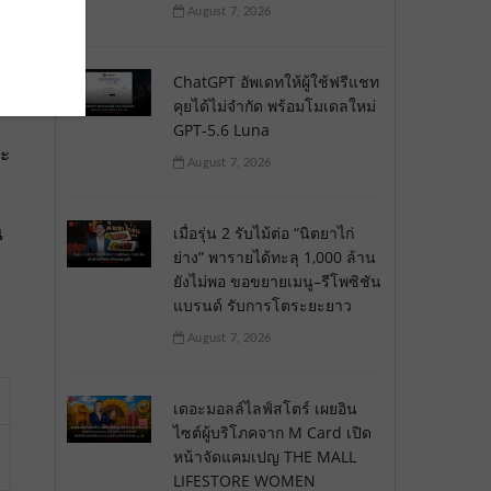
August 7, 2026
ChatGPT อัพเดทให้ผู้ใช้ฟรีแชท
คุยได้ไม่จำกัด พร้อมโมเดลใหม่
GPT-5.6 Luna
จะ
August 7, 2026
น
เมื่อรุ่น 2 รับไม้ต่อ “นิตยาไก่
ย่าง” พารายได้ทะลุ 1,000 ล้าน
ยังไม่พอ ขอขยายเมนู–รีโพซิชัน
แบรนด์ รับการโตระยะยาว
August 7, 2026
เดอะมอลล์ไลฟ์สโตร์ เผยอิน
ไซต์ผู้บริโภคจาก M Card เปิด
หน้าจัดแคมเปญ THE MALL
LIFESTORE WOMEN