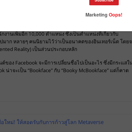
กงานเพิ่มอีก 10,000 ตำแหน่ง ซึ่งเป็นตำแหน่งที่เกี่ยวกับ
บันไปมาก หลายๆ คนนิยามไว้ว่าเป็นอนาคตของอินเทอร์เน็ต โดย
mented Reality) เป็นส่วนประกอบหลัก
รนด์ของ Facebook จะมีการเปลี่ยนชื่อไปเป็นอะไร ซึ่งมีกระแสใ
ook น่าจะเป็น “Bookface” กับ “Booky McBookface” แต่ก็คาด
อใหม่! ให้สอดรับกับการก้าวสู่โลก Metaverse