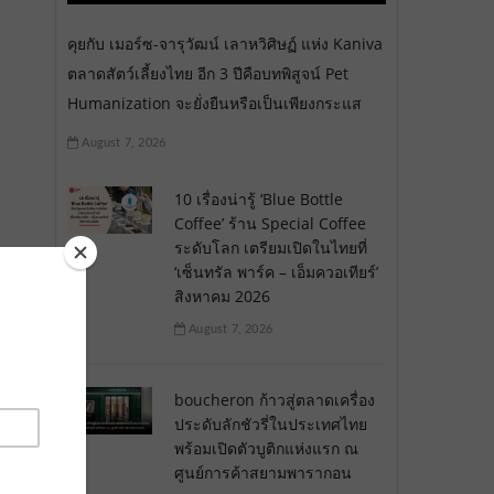
คุยกับ เมอร์ซ-จารุวัฒน์ เลาหวิศิษฏ์ แห่ง Kaniva
ตลาดสัตว์เลี้ยงไทย อีก 3 ปีคือบทพิสูจน์ Pet
Humanization จะยั่งยืนหรือเป็นเพียงกระแส
August 7, 2026
10 เรื่องน่ารู้ ‘Blue Bottle
Coffee’ ร้าน Special Coffee
ระดับโลก เตรียมเปิดในไทยที่
‘เซ็นทรัล พาร์ค – เอ็มควอเทียร์’
สิงหาคม 2026
August 7, 2026
boucheron ก้าวสู่ตลาดเครื่อง
ประดับลักชัวรี่ในประเทศไทย
พร้อมเปิดตัวบูติกแห่งแรก ณ
ศูนย์การค้าสยามพารากอน