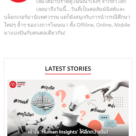
เล่มโตมาปราดดูโฆษณาเจ๋งๆ จากทั่วโลก
เลยมาถึงวันนี้...วันที่เป็นคอลัมน์นิสต์และ
บล็อกเกอร์มานับทศวรรษ แต่ก็ยังสนุกกับการนำกรณีศึกษา
ใหม่ๆ ล้ำๆ ของวงการโฆษณา ทั้ง Offiline, Online, Mobile
มาแบ่งปันกับคนคอเดียวกัน!
LATEST STORIES