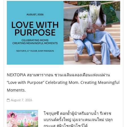
NEXTOPIA สยามพารากอน ชวนเฉลิมฉลองเดือนแห่งแม่ผ่าน
“Love with Purpose” Celebrating Mom. Creating Meaningful
Moments.
August 7, 2026
โชกุบุสซึ ตอกย้ำผู้นำครีมอาบน้ำ รีเฟรช
แบรนด์ครั้งใหญ่ มุ่งเจาะคนเจนใหม่ ปลุก
กระแส #ผิวโชกุผิวโชว์ได้