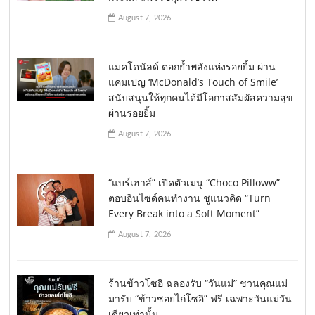
August 7, 2026
แมคโดนัลด์ ตอกย้ำพลังแห่งรอยยิ้ม ผ่าน
แคมเปญ ‘McDonald’s Touch of Smile’
สนับสนุนให้ทุกคนได้มีโอกาสสัมผัสความสุข
ผ่านรอยยิ้ม
August 7, 2026
“แบร์เฮาส์” เปิดตัวเมนู “Choco Pilloww”
ตอบอินไซด์คนทำงาน ชูแนวคิด “Turn
Every Break into a Soft Moment”
August 7, 2026
ร้านข้าวโซอิ ฉลองรับ “วันแม่” ชวนคุณแม่
มารับ “ข้าวซอยไก่โซอิ” ฟรี เฉพาะวันแม่วัน
เดียวเท่านั้น