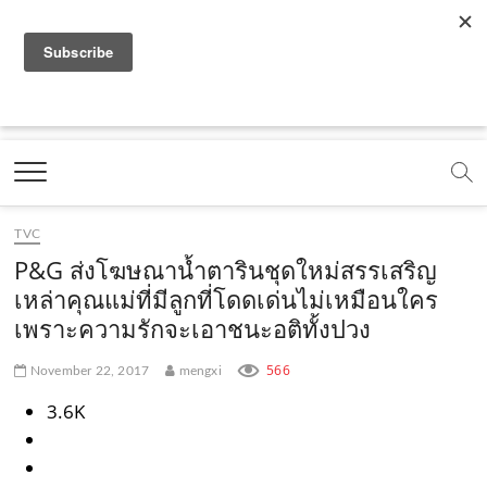
f
y
x
l
i
t
r
a
o
.
i
n
i
s
c
u
c
n
s
k
s
Marketing Oops!
e
t
o
e
t
t
DIGITAL | CREATIVE | ADVERTISING | CAMPAIGN |
STRATEGY
b
u
m
.
a
o
o
b
m
g
k
TVC
o
e
e
r
.
P&G ส่งโฆษณาน้ำตารินชุดใหม่สรรเสริญ
k
.
a
c
เหล่าคุณแม่ที่มีลูกที่โดดเด่นไม่เหมือนใคร
เพราะความรักจะเอาชนะอติทั้งปวง
.
c
m
o
c
o
.
m
566
November 22, 2017
mengxi
o
m
c
3.6K
m
o
m