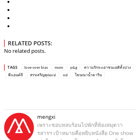
RELATED POSTS:
No related posts.
TAGS
love over bias
mom
p&g
ความรักจะเอาชนะอติทั้งปวง
พีแอนด์จี
สรรเสริญคุณแม่
แม่
โฆษณาน้ำตาริน
mengxi
เพราะชอบหลบร้อนไปพักที่ห้องสมุดวา
รสารฯ เป้าหมายคือหยิบหนังสือ One show