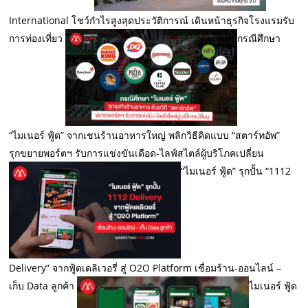
International โชว์กำไรสูงสุดประวัติการณ์ เดินหน้าธุรกิจโรงแรมรับ
การท่องเที่ยว
กรณีศึกษา
“ไมเนอร์ ฟู้ด” จากเชนร้านอาหารใหญ่ พลิกวิธีคิดแบบ “สตาร์ทอัพ”
รุกขยายพอร์ตฯ รับการแข่งขันเดือด-ไลฟ์สไตล์ผู้บริโภคเปลี่ยน
“ไมเนอร์ ฟู้ด” รุกปั้น “1112
Delivery” จากฟู้ดเดลิเวอรี่ สู่ O2O Platform เชื่อมร้าน-ออนไลน์ –
เก็บ Data ลูกค้า
ไมเนอร์ ฟู้ด