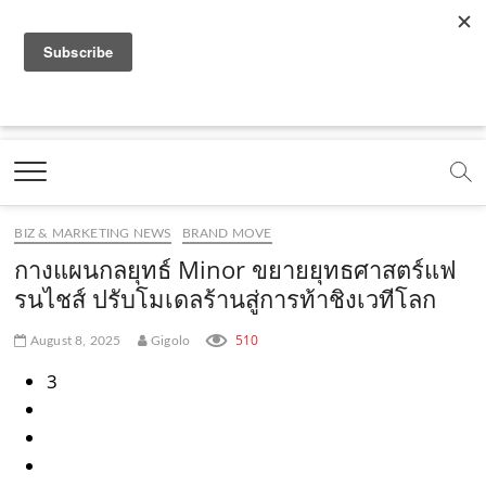
f
y
x
l
i
t
r
a
o
.
i
n
i
s
c
u
c
n
s
k
s
Marketing Oops!
e
t
o
e
t
t
DIGITAL | CREATIVE | ADVERTISING | CAMPAIGN |
STRATEGY
b
u
m
.
a
o
o
b
m
g
k
BIZ & MARKETING NEWS
BRAND MOVE
o
e
e
r
.
กางแผนกลยุทธ์ Minor ขยายยุทธศาสตร์แฟ
k
.
a
c
รนไชส์ ปรับโมเดลร้านสู่การท้าชิงเวทีโลก
.
c
m
o
510
August 8, 2025
Gigolo
c
o
.
m
3
o
m
c
m
o
m