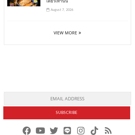
เดียวเท่านั้น
August 7, 2026
VIEW MORE
f
y
x
l
i
t
r