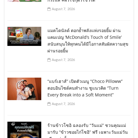
August 7, 2026
แมคโดนัลด์ ตอกย้ำพลังแห่งรอยยิ้ม ผ่าน
แคมเปญ ‘McDonald’s Touch of Smile’
สนับสนุนให้ทุกคนได้มีโอกาสสัมผัสความสุข
ผ่านรอยยิ้ม
August 7, 2026
“แบร์เฮาส์” เปิดตัวเมนู “Choco Pilloww”
ตอบอินไซด์คนทำงาน ชูแนวคิด “Turn
Every Break into a Soft Moment”
August 7, 2026
ร้านข้าวโซอิ ฉลองรับ “วันแม่” ชวนคุณแม่
มารับ “ข้าวซอยไก่โซอิ” ฟรี เฉพาะวันแม่วัน