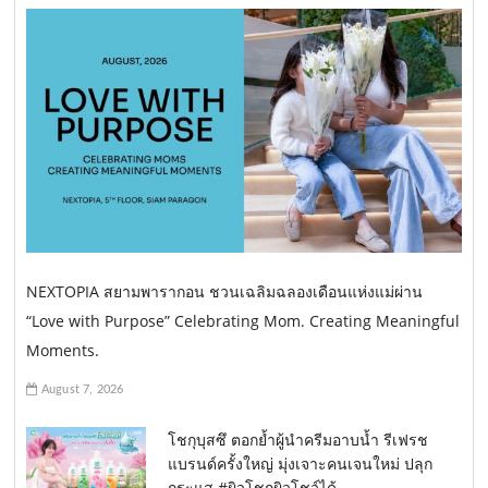
NEXTOPIA สยามพารากอน ชวนเฉลิมฉลองเดือนแห่งแม่ผ่าน
“Love with Purpose” Celebrating Mom. Creating Meaningful
Moments.
August 7, 2026
โชกุบุสซึ ตอกย้ำผู้นำครีมอาบน้ำ รีเฟรช
แบรนด์ครั้งใหญ่ มุ่งเจาะคนเจนใหม่ ปลุก
กระแส #ผิวโชกุผิวโชว์ได้