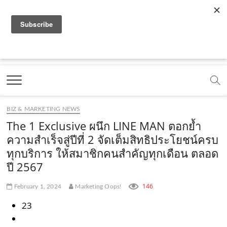
f
y
x
l
i
t
r
a
o
.
i
n
i
s
c
u
c
n
s
k
s
Marketing Oops!
e
t
o
e
t
t
DIGITAL | CREATIVE | ADVERTISING | CAMPAIGN |
STRATEGY
b
u
m
.
a
o
o
b
m
g
k
BIZ & MARKETING NEWS
o
e
e
r
.
The 1 Exclusive ผนึก LINE MAN ตอกย้ำ
k
.
a
c
ความสำเร็จสู่ปีที่ 2 จัดเต็มสิทธิประโยชน์ครบ
ทุกบริการ ให้สมาชิกคนสำคัญทุกเดือน ตลอด
.
c
m
o
ปี 2567
c
o
.
m
o
m
c
146
February 1, 2024
Marketing Oops!
m
o
23
m