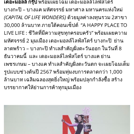
เดอะมอลล์ กรุ๊ป
พร้อมเผยโฉม เดอะมอลล์ไลฟ์สโตร์
บางกะปิ – บางแค มหัศจรรย์ มหาศาล มหานครแห่งใหม่
(CAPITAL OF LIFE WONDERS)
ด้วยมูลค่าลงทุนรวม 2สาขา
30,000 ล้านบาท ภายใต้คอนเซ็ปต์ “A HAPPY PLACE TO
LIVE LIFE : ชีวิตที่มีความสุขทุกครอบครัว” พร้อมเผยความ
มหัศจรรย์ 2 มุมเมือง เดอะมอลล์ไลฟ์สโตร์ บางกะปิ ย่าน
ลาดพร้าว – บางกะปิ ทำเลสำคัญฝั่งตะวันออก ในวันที่ 8
ธันวาคมนี้ และ เดอะมอลล์ไลฟ์สโตร์ บางแค ย่าน
เพชรเกษม – บางแค ทำเลสำคัญฝั่งตะวันตก จะเผยโฉมเต็ม
รูปแบบช่วงต้นปี 2567 พร้อมทุ่มงบการตลาดกว่า 1,000
ล้านบาท เฉลิมฉลองสุดยิ่งใหญ่ พร้อมปลุกกำลังซื้อ สร้าง
บรรยากาศให้ย่านการค้าทุกมุมเมือง