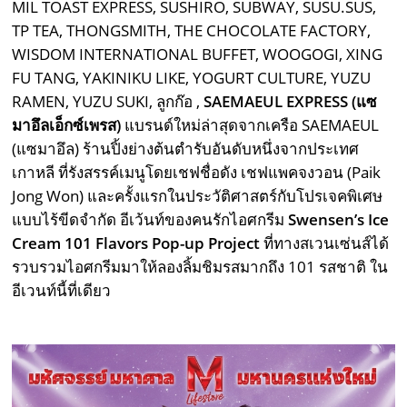
MIL TOAST EXPRESS, SUSHIRO, SUBWAY, SUSU.SUS,
TP TEA, THONGSMITH, THE CHOCOLATE FACTORY,
WISDOM INTERNATIONAL BUFFET, WOOGOGI, XING
FU TANG, YAKINIKU LIKE, YOGURT CULTURE, YUZU
RAMEN, YUZU SUKI, ลูกก๊อ ,
SAEMAEUL EXPRESS (แซ
มาอึลเอ็กซ์เพรส)
แบรนด์ใหม่ล่าสุดจากเครือ SAEMAEUL
(แซมาอึล) ร้านปิ้งย่างต้นตำรับอันดับหนึ่งจากประเทศ
เกาหลี ที่รังสรรค์เมนูโดยเชฟชื่อดัง เชฟแพคจงวอน (Paik
Jong Won) และครั้งแรกในประวัติศาสตร์กับโปรเจคพิเศษ
แบบไร้ขีดจำกัด อีเว้นท์ของคนรักไอศกรีม
Swensen’s Ice
Cream 101 Flavors Pop-up Project
ที่ทางสเวนเซ่นส์ได้
รวบรวมไอศกรีมมาให้ลองลิ้มชิมรสมากถึง 101 รสชาติ ใน
อีเวนท์นี้ที่เดียว