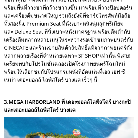
พร้อมพื้นที่วางขาที่กว้างขวางขึ้น มาพร้อมที่วางป๊อปคอร์น
และเครื่องดื่มขนาดใหญ่ รวมถึงยังมีที่ชาร์จโทรศัพท์มือถือ
ทั้งสองฝั่ง, Premium Seat ที่นั่งเบาะหนังนุ่มสุดพรีเมียม
และ Deluxe Seat ที่นั่งเบาะหนังมาตรฐาน พร้อมดื่มด่ำกับ
เครื่องดื่มหลากหลายเมนูในระหว่างรอเข้าชมภาพยนตร์กับ
CINECAFE และร้านขายสินค้าลิขสิทธิ์แท้จากภาพยนตร์ดัง
หลากหลายเรื่องที่จำหน่ายเฉพาะ SF SHOP เท่านั้น พิเศษ!
เตรียมพบกับโปรโมชั่นฉลองเปิดโรงภาพยนตร์โฉมใหม่
พร้อมให้เลือกชมกับโปรแกรมหนังที่อัดแน่นที่เอส เอฟ ซี
เนม่า เดอะมอลล์ ไลฟ์สโตร์ บางแค เร็วๆ นี้
3.MEGA HARBORLAND ที่ เดอะมอลล์ไลฟ์สโตร์ บางกะปิ
และเดอะมอลล์ไลฟ์สโตร์ บางแค