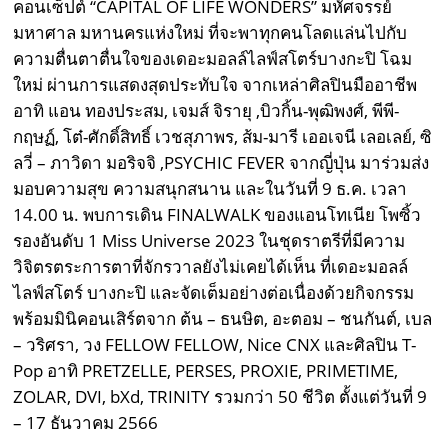
คอนเซ็ปต์ “CAPITAL OF LIFE WONDERS” มหัศจรรย์
มหาศาล มหานครแห่งใหม่ ที่จะพาทุกคนโลดแล่นไปกับ
ความตื่นตาตื่นใจของเดอะมอลล์ไลฟ์สโตร์บางกะปิ โฉม
ใหม่ ผ่านการแสดงสุดประทับใจ จากเหล่าศิลปินมืออาชีพ
อาทิ แอน ทองประสม, เจมส์ จิรายุ ,บิวกิ้น-พุฒิพงศ์, พีพี-
กฤษฏ์, โต๋-ศักดิ์สิทธิ์ เวชสุภาพร, ส้ม-มารี เออเจนี เลอเลย์, ซิ
ลวี่ – ภาวิดา มอริจจิ ,PSYCHIC FEVER จากญี่ปุ่น มาร่วมส่ง
มอบความสุข ความสนุกสนาน และในวันที่ 9 ธ.ค. เวลา
14.00 น. พบการเดิน FINALWALK ของแอนโทเนีย โพซิ้ว
รองอันดับ 1 Miss Universe 2023 ในชุดราตรีที่มีความ
วิจิตรตระการตาที่จักรวาลยังไม่เคยได้เห็น ที่เดอะมอลล์
ไลฟ์สโตร์ บางกะปิ และจัดเต็มอย่างต่อเนื่องด้วยกิจกรรม
พร้อมมินิคอนเสิร์ตจาก ต้น – ธนษิต, อะตอม – ชนกันต์, เบล
– วริศรา, วง FELLOW FELLOW, Nice CNX และศิลปิน T-
Pop อาทิ PRETZELLE, PERSES, PROXIE, PRIMETIME,
ZOLAR, DVI, bXd, TRINITY รวมกว่า 50 ชีวิต ตั้งแต่วันที่ 9
– 17 ธันวาคม 2566