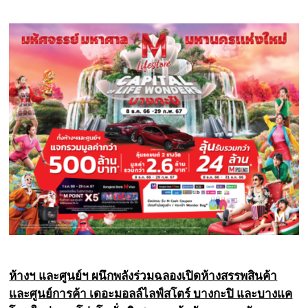
ห้าง
ฯ และศูนย์ฯ ผนึกพลังร่วมฉลองเปิดห้างสรรพสินค้า
และศูนย์การค้า เดอะมอลล์ไลฟ์สโตร์ บางกะปิ และบางแค