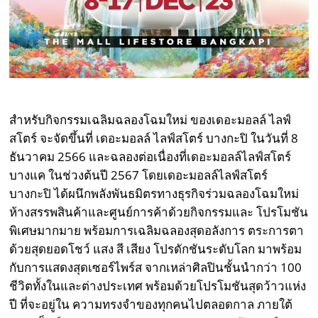
สำหรับกิจกรรมเฉลิมฉลองโฉมใหม่ ของเดอะมอลล์ ไลฟ์
สโตร์ จะจัดขึ้นที่ เดอะมอลล์ ไลฟ์สโตร์ บางกะปิ ในวันที่ 8
ธันวาคม 2566 และฉลองต่อเนื่องที่เดอะมอลล์ไลฟ์สโตร์
บางแค ในช่วงต้นปี 2567 โดยเดอะมอลล์ไลฟ์สโตร์
บางกะปิ ได้ผนึกพลังพันธมิตรทางธุรกิจร่วมฉลองโฉมใหม่
ห้างสรรพสินค้าและศูนย์การค้าด้วยกิจกรรมและ โปรโมชัน
พิเศษมากมาย พร้อมการเฉลิมฉลองสุดอลังการ ตระการตา
ด้วยสุดยอดโชว์ แสง สี เสียง โปรดักชันระดับโลก มาพร้อม
กับการแสดงสุดเซอร์ไพร์ส จากเหล่าศิลปินชั้นนำกว่า 100
ชีวิตทั้งในและต่างประเทศ พร้อมด้วยโปรโมชันสุดว้าวแห่ง
ปี ที่จะอยู่ใน ความทรงจำของทุกคนไปตลอดกาล ภายใต้