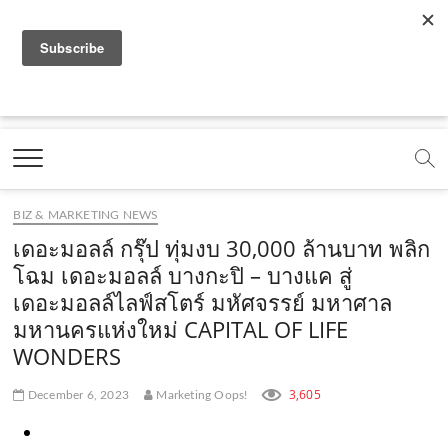
f
y
x
l
i
t
r
a
o
.
i
n
i
s
c
u
c
n
s
k
s
Marketing Oops!
e
t
o
e
t
t
DIGITAL | CREATIVE | ADVERTISING | CAMPAIGN |
STRATEGY
b
u
m
.
a
o
o
b
m
g
k
BIZ & MARKETING NEWS
o
e
e
r
.
เดอะมอลล์ กรุ๊ป ทุ่มงบ 30,000 ล้านบาท พลิก
k
.
a
c
โฉม เดอะมอลล์ บางกะปิ – บางแค สู่
เดอะมอลล์ไลฟ์สโตร์ มหัศจรรย์ มหาศาล
.
c
m
o
มหานครแห่งใหม่ CAPITAL OF LIFE
c
o
.
m
WONDERS
o
m
c
3,605
December 6, 2023
Marketing Oops!
m
o
m