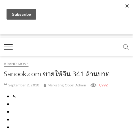
f
y
x
l
i
t
r
a
o
.
i
n
i
s
c
u
c
n
s
k
s
Marketing Oops!
e
t
o
e
t
t
DIGITAL | CREATIVE | ADVERTISING | CAMPAIGN |
STRATEGY
b
u
m
.
a
o
o
b
m
g
k
BRAND MOVE
o
e
e
r
.
Sanook.com ขายให้จีน 341 ล้านบาท
k
.
a
c
7,992
September 2, 2010
Marketing Oops! Admin
.
c
m
o
5
c
o
.
m
o
m
c
m
o
m