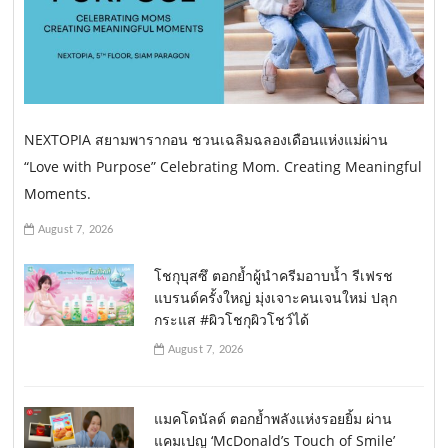
NEXTOPIA สยามพารากอน ชวนเฉลิมฉลองเดือนแห่งแม่ผ่าน
“Love with Purpose” Celebrating Mom. Creating Meaningful
Moments.
August 7, 2026
โชกุบุสซึ ตอกย้ำผู้นำครีมอาบน้ำ รีเฟรช
แบรนด์ครั้งใหญ่ มุ่งเจาะคนเจนใหม่ ปลุก
กระแส #ผิวโชกุผิวโชว์ได้
August 7, 2026
แมคโดนัลด์ ตอกย้ำพลังแห่งรอยยิ้ม ผ่าน
แคมเปญ ‘McDonald’s Touch of Smile’