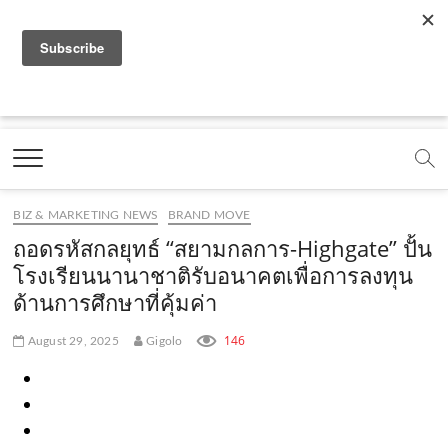
f
y
x
l
i
t
r
a
o
.
i
n
i
s
c
u
c
n
s
k
s
Marketing Oops!
e
t
o
e
t
t
DIGITAL | CREATIVE | ADVERTISING | CAMPAIGN |
STRATEGY
b
u
m
.
a
o
o
b
m
g
k
BIZ & MARKETING NEWS
BRAND MOVE
o
e
e
r
.
ถอดรหัสกลยุทธ์ “สยามกลการ-Highgate” ปั้น
k
.
a
c
โรงเรียนนานาชาติรับอนาคตเพื่อ​การลงทุน
ด้านการศึกษาที่คุ้มค่า
.
c
m
o
c
o
.
m
146
August 29, 2025
Gigolo
o
m
c
m
o
m