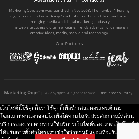
o
b
m
g
k
MarketingOops.com was launched in Nov 2008, The number 1 leading
digital media and advertising 's publisher in Thailand, to report on an
o
e
e
r
.
emerging media and digital marketing industry.
The web site covers digital marketing, trends advertising, campaign
k
.
a
c
creative ideas, media, mobile and technology.
.
c
m
o
Our Partners
c
o
.
m
o
m
c
m
o
m
Marketing Oops!
| © Copyright All right reserved |
Discliamer & Policy
เว็บไซต์นี้ใช้คุกกี้ เราใช้คุกกี้เพื่อนำเสนอคอนเทนต์และ
โฆษณาที่ท่านอาจสนใจเพื่อให้ท่านได้รับประสบการณ์ที่ดีบน
บริการของเรา หากท่านใช้บริการเว็บไซต์ของเราต่อไปโดยไม่
ได้ปรับการตั้งค่าใดๆ เราเข้าใจว่าท่านยินยอมที่จะรับคุกกี้บน