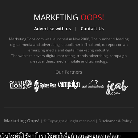
c
u
c
n
s
k
s
e
t
o
e
t
t
MARKETING
OOPS!
b
u
m
.
a
o
Advertise with us
|
Contact Us
o
b
m
g
k
MarketingOops.com was launched in Nov 2008, The number 1 leading
digital media and advertising 's publisher in Thailand, to report on an
o
e
e
r
.
emerging media and digital marketing industry.
The web site covers digital marketing, trends advertising, campaign
k
.
a
c
creative ideas, media, mobile and technology.
.
c
m
o
Our Partners
c
o
.
m
o
m
c
m
o
m
Marketing Oops!
| © Copyright All right reserved |
Discliamer & Policy
เว็บไซต์นี้ใช้คุกกี้ เราใช้คุกกี้เพื่อนำเสนอคอนเทนต์และ