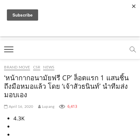
f
y
x
l
i
t
r
a
o
.
i
n
i
s
c
u
c
n
s
k
s
Marketing Oops!
e
t
o
e
t
t
DIGITAL | CREATIVE | ADVERTISING | CAMPAIGN |
STRATEGY
b
u
m
.
a
o
o
b
m
g
k
BRAND MOVE
CSR
NEWS
o
e
e
r
.
‘หน้ากากอนามัยฟรี CP’ ล็อตแรก 1 แสนชิ้น
k
.
a
c
ถึงมือหมอแล้ว โดย ‘เจ้าสัวธนินท์’ นำทีมส่ง
มอบเอง
.
c
m
o
c
o
.
m
6,413
April 16, 2020
Lupang
o
m
c
4.3K
m
o
m