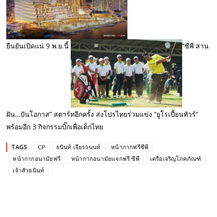
ยืนยันเปิดแน่ 9 พ.ย.นี้
“ซีพี สาน
ฝัน…ปันโอกาส” สตาร์ทอีกครั้ง ส่งโปรไทยร่วมแข่ง “ยูโรเปี้ยนทัวร์”
พร้อมอีก 3 กิจกรรมบิ๊กเพื่อเด็กไทย
TAGS
CP
ธนินท์ เจียรวนนท์
หน้ากากฟรีซีพี
หน้ากากอนามัยฟรี
หน้ากากอนามัยแจกฟรี ซีพี
เครือเจริญโภคภัณฑ์
เจ้าสัวธนินท์