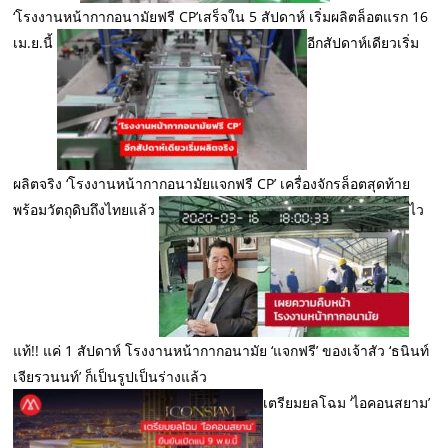
‘โรงงานหน้ากากอนามัยฟรี CP’เสร็จใน 5 สัปดาห์ เริ่มผลิตล็อตแรก 16
เม.ย.นี้
อีกสัปดาห์เดียวเริ่ม
ผลิตจริง ‘โรงงานหน้ากากอนามัยแจกฟรี CP’ เครื่องจักรล็อตสุดท้าย
พร้อมวัตถุดิบถึงไทยแล้ว
ไว
แท้!! แค่ 1 สัปดาห์ โรงงานหน้ากากอนามัย ‘แจกฟรี’ ของเจ้าสัว ‘ธนินท์
เจียรวนนท์’ ก็เป็นรูปเป็นร่างแล้ว
เตรียมยลโฉม ‘ไอคอนสยาม’