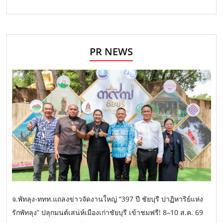
PR NEWS
จ.พัทลุง-ททท.แถลงข่าวจัดงานใหญ่ “397 ปี ชัยบุรี ปาฏิหาริย์แห่ง
รักพัทลุง” ปลุกมนต์เสน่ห์เมืองเก่าชัยบุรี เข้าชมฟรี! 8–10 ส.ค. 69