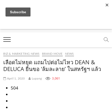
f
y
x
l
i
t
r
a
o
.
i
n
i
s
c
u
c
n
s
k
s
Marketing Oops!
e
t
o
e
t
t
DIGITAL | CREATIVE | ADVERTISING | CAMPAIGN |
STRATEGY
b
u
m
.
a
o
o
b
m
g
k
BIZ & MARKETING NEWS
BRAND MOVE
NEWS
o
e
e
r
.
เลือดไม่หยุด แถมไปต่อไม่ไหว DEAN &
k
.
a
c
DELUCA ยื่นขอ ‘ล้มละลาย’ ในสหรัฐฯ แล้ว
.
c
m
o
3,061
April 1, 2020
Lupang
c
o
.
m
504
o
m
c
m
o
m