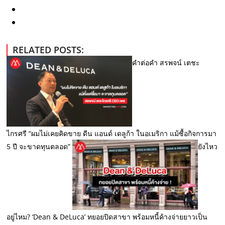
RELATED POSTS:
คำต่อคำ สรพจน์ เตชะ
ไกรศรี “ผมไม่เคยคิดขาย ดีน แอนด์ เดลูก้า ในอเมริกา แม้ซื้อกิจการมา
5 ปี จะขาดทุนตลอด”
ยังไหว
อยู่ไหม? ‘Dean & DeLuca’ ทยอยปิดสาขา พร้อมหนี้ค้างจ่ายยาวเป็น