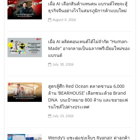
เมื่อ AI เลือกสินค้าแทนคน แบรนด์ไทยจะสู้
ธุรกิจจีนอย่างไรในสมรภูมิการค้าแบบใหม่
August 4, 2026
เมื่อ AI ผลิตคอนเทนต์ได้ไม่จำกัด “Human-
Made” อาจกลายเป็นฉลากพรีเมียมใหม่ของ
แบรนด์
July 30, 2026
สูตรสู้ศึก Red Ocean ตลาดชานม 6,000
ล้าน ‘BEARHOUSE’ เลือกชนะด้วย Brand
DNA บนเป้าหมาย 800 ล้าน และขยายแฟ
รนไชส์ไปต่างประเทศ
July 23, 2026
Wendy’s แซะคู่แข่งเจ็บๆ Ryanair ด่าลูกค้า