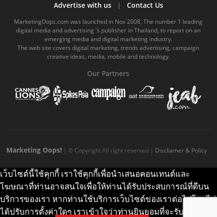
b
u
m
.
a
o
Advertise with us
|
Contact Us
o
b
m
g
k
MarketingOops.com was launched in Nov 2008, The number 1 leading
digital media and advertising 's publisher in Thailand, to report on an
o
e
e
r
.
emerging media and digital marketing industry.
The web site covers digital marketing, trends advertising, campaign
k
.
a
c
creative ideas, media, mobile and technology.
.
c
m
o
Our Partners
c
o
.
m
o
m
c
m
o
m
Marketing Oops!
| © Copyright All right reserved |
Discliamer & Policy
เว็บไซต์นี้ใช้คุกกี้ เราใช้คุกกี้เพื่อนำเสนอคอนเทนต์และ
โฆษณาที่ท่านอาจสนใจเพื่อให้ท่านได้รับประสบการณ์ที่ดีบน
บริการของเรา หากท่านใช้บริการเว็บไซต์ของเราต่อไปโดยไม่
ได้ปรับการตั้งค่าใดๆ เราเข้าใจว่าท่านยินยอมที่จะรับคุกกี้บน