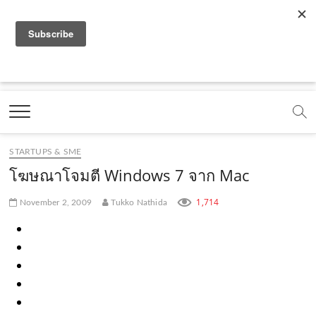
f
y
x
l
i
t
r
a
o
.
i
n
i
s
c
u
c
n
s
k
s
Marketing Oops!
e
t
o
e
t
t
DIGITAL | CREATIVE | ADVERTISING | CAMPAIGN |
STRATEGY
b
u
m
.
a
o
o
b
m
g
k
STARTUPS & SME
o
e
e
r
.
โฆษณาโจมตี Windows 7 จาก Mac
k
.
a
c
1,714
November 2, 2009
Tukko Nathida
.
c
m
o
c
o
.
m
o
m
c
m
o
m