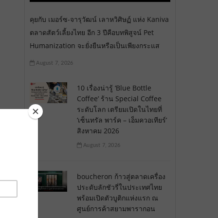
คุยกับ เมอร์ซ-จารุวัฒน์ เลาหวิศิษฏ์ แห่ง Kaniva
ตลาดสัตว์เลี้ยงไทย อีก 3 ปีคือบทพิสูจน์ Pet
Humanization จะยั่งยืนหรือเป็นเพียงกระแส
August 7, 2026
10 เรื่องน่ารู้ ‘Blue Bottle
Coffee’ ร้าน Special Coffee
ระดับโลก เตรียมเปิดในไทยที่
‘เซ็นทรัล พาร์ค – เอ็มควอเทียร์’
สิงหาคม 2026
August 7, 2026
boucheron ก้าวสู่ตลาดเครื่อง
ประดับลักชัวรี่ในประเทศไทย
พร้อมเปิดตัวบูติกแห่งแรก ณ
ศูนย์การค้าสยามพารากอน