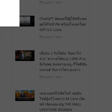
August 7, 2026
้
ChatGPT อัพเดทให้ผู้ใช้ฟรีแชท
คุยได้ไม่จำกัด พร้อมโมเดลใหม่
GPT-5.6 Luna
ร
August 7, 2026
เมื่อรุ่น 2 รับไม้ต่อ “นิตยาไก่
ย่าง” พารายได้ทะลุ 1,000 ล้าน
ยังไม่พอ ขอขยายเมนู–รีโพซิชัน
แบรนด์ รับการโตระยะยาว
August 7, 2026
เดอะมอลล์ไลฟ์สโตร์ เผยอิน
ไซต์ผู้บริโภคจาก M Card เปิด
หน้าจัดแคมเปญ THE MALL
LIFESTORE WOMEN