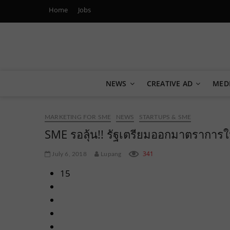
Home
Jobs
Marketing Oops!
DIGITAL | CREATIVE | ADVERTISING | CAMPAIGN | STRA
NEWS
CREATIVE AD
MED
MARKETING FOR SME
NEWS
STARTUPS & SME
SME รอลุ้น!! รัฐเตรียมออกมาตราการใ
341
July 6, 2018
Lupang
15