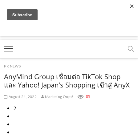
f
y
x
l
i
t
r
a
o
.
i
n
i
s
c
u
c
n
s
k
s
Marketing Oops!
e
t
o
e
t
t
DIGITAL | CREATIVE | ADVERTISING | CAMPAIGN |
STRATEGY
b
u
m
.
a
o
o
b
m
g
k
PR NEWS
o
e
e
r
.
AnyMind Group เชื่อมต่อ TikTok Shop
k
.
a
c
และ Yahoo! Japan’s Shopping เข้าสู่ AnyX
.
c
m
o
85
August 24, 2022
Marketing Oops!
c
o
.
m
2
o
m
c
m
o
m