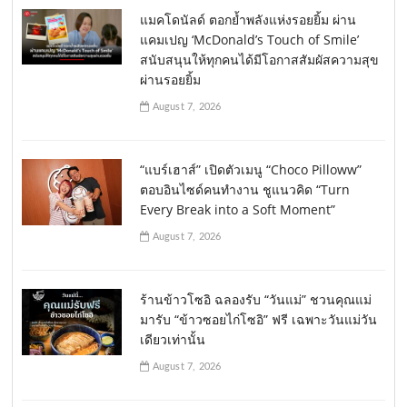
แมคโดนัลด์ ตอกย้ำพลังแห่งรอยยิ้ม ผ่าน
แคมเปญ ‘McDonald’s Touch of Smile’
สนับสนุนให้ทุกคนได้มีโอกาสสัมผัสความสุข
ผ่านรอยยิ้ม
August 7, 2026
“แบร์เฮาส์” เปิดตัวเมนู “Choco Pilloww”
ตอบอินไซด์คนทำงาน ชูแนวคิด “Turn
Every Break into a Soft Moment”
August 7, 2026
ร้านข้าวโซอิ ฉลองรับ “วันแม่” ชวนคุณแม่
มารับ “ข้าวซอยไก่โซอิ” ฟรี เฉพาะวันแม่วัน
เดียวเท่านั้น
August 7, 2026