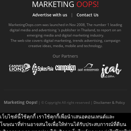
e
t
o
e
t
t
MARKETING
OOPS!
b
u
m
.
a
o
Advertise with us
|
Contact Us
o
b
m
g
k
MarketingOops.com was launched in Nov 2008, The number 1 leading
digital media and advertising 's publisher in Thailand, to report on an
o
e
e
r
.
emerging media and digital marketing industry.
The web site covers digital marketing, trends advertising, campaign
k
.
a
c
creative ideas, media, mobile and technology.
.
c
m
o
Our Partners
c
o
.
m
o
m
c
m
o
m
Marketing Oops!
| © Copyright All right reserved |
Discliamer & Policy
เว็บไซต์นี้ใช้คุกกี้ เราใช้คุกกี้เพื่อนำเสนอคอนเทนต์และ
โฆษณาที่ท่านอาจสนใจเพื่อให้ท่านได้รับประสบการณ์ที่ดีบน