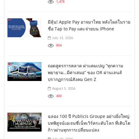
1,478
มีลุ้น! Apple Pay อาจมาไทย หลังโผล่ในราย
ชื่อ Tap to Pay แตะจ่ายบน iPhone
July 21, 2026
804
ถอดสูตรการตลาด ผ่าแคมเปญ “ทุกความ
พยายาม…มีค่าเสมอ” ของ OR ผ่านเลนส์
ปรากฏการณ์สังคม Gen Z
August 5, 2026
400
ฉลอง 100 ปี Publicis Groupe อย่างยิ่งใหญ่
บทพิสูจน์เอเจนซี่เน็ทเวิร์คระดับโลก ที่เติบโต
ก้าวผ่านทุกการเปลี่ยนแปลง