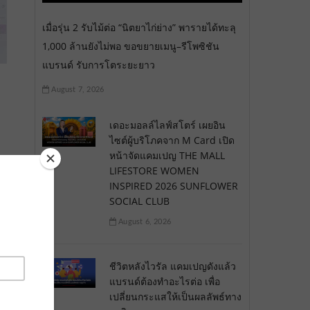
เมื่อรุ่น 2 รับไม้ต่อ “นิตยาไก่ย่าง” พารายได้ทะลุ
1,000 ล้านยังไม่พอ ขอขยายเมนู–รีโพซิชัน
แบรนด์ รับการโตระยะยาว
August 7, 2026
เดอะมอลล์ไลฟ์สโตร์ เผยอิน
ไซต์ผู้บริโภคจาก M Card เปิด
หน้าจัดแคมเปญ THE MALL
LIFESTORE WOMEN
INSPIRED 2026 SUNFLOWER
SOCIAL CLUB
August 6, 2026
ชีวิตหลังไวรัล แคมเปญดังแล้ว
แบรนด์ต้องทำอะไรต่อ เพื่อ
เปลี่ยนกระแสให้เป็นผลลัพธ์ทาง