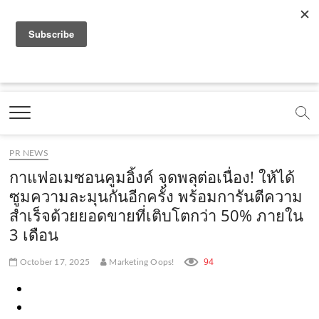
f
y
x
l
i
t
r
a
o
.
i
n
i
s
c
u
c
n
s
k
s
Marketing Oops!
e
t
o
e
t
t
DIGITAL | CREATIVE | ADVERTISING | CAMPAIGN |
STRATEGY
b
u
m
.
a
o
o
b
m
g
k
PR NEWS
o
e
e
r
.
กาแฟอเมซอนคูมอิ้งค์ จุดพลุต่อเนื่อง! ให้ได้
k
.
a
c
ซูมความละมุนกันอีกครั้ง พร้อมการันตีความ
สำเร็จด้วยยอดขายที่เติบโตกว่า 50% ภายใน
.
c
m
o
3 เดือน
c
o
.
m
o
m
c
94
October 17, 2025
Marketing Oops!
m
o
m