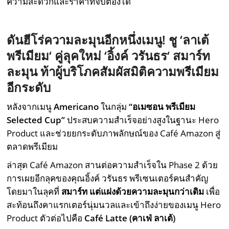
ความสะดวกและราคาที่จับต้องได้
ดันฮีโร่ความละมุนอีกหนึ่งเมนู! ชู
‘
ลาเต้
พรีเมียม
‘
คู่ลุคใหม่
‘
อิ้งค์ วรันธร
‘
สมาร์ท
ละมุน ท้าผู้บริโภคสัมผัสมิติความพรีเมียม
อีกระดับ
หลังจากเมนู
Americano
ในกลุ่ม
“
อเมซอน พรีเมียม
Selected Cup”
ประสบความสำเร็จอย่างสูงในฐานะ Hero
Product และช่วยยกระดับภาพลักษณ์ของ Café Amazon สู่
ตลาดพรีเมียม
ล่าสุด Café Amazon สานต่อความสำเร็จใน Phase 2 ด้วย
การเผยอีกลุคของคุณอิ้งค์ วรันธร พรีเซนเตอร์คนสำคัญ
โดยมาในลุคที่
สมาร์ท แต่แฝงด้วยความละมุนกว่าเดิม
เพื่อ
สะท้อนถึงคาแรกเตอร์นุ่มนวลและเข้าถึงง่ายของเมนู Hero
Product ตัวต่อไปคือ
Café Latte (
คาเฟ่ ลาเต้)