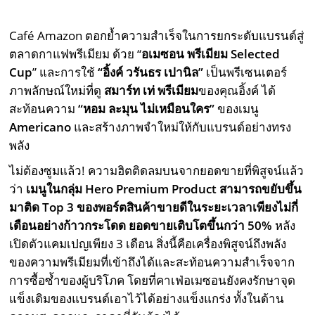
Café Amazon ตอกย้ำความสำเร็จในการยกระดับแบรนด์สู่
ตลาดกาแฟพรีเมียม ด้วย “
อเมซอน พรีเมียม
Selected
Cup
” และการใช้
“
อิ้งค์ วรันธร เปานิล”
เป็นพรีเซนเตอร์
ภาพลักษณ์ใหม่ที่ดู
สมาร์ท เท่ พรีเมียม
ของคุณอิ้งค์ ได้
สะท้อนความ
“
หอม ละมุน ไม่เหมือนใคร”
ของเมนู
Americano
และสร้างภาพจำใหม่ให้กับแบรนด์อย่างทรง
พลัง
ไม่ต้องซูมแล้ว! ความฮิตติดลมบนจากยอดขายที่พิสูจน์แล้ว
ว่า
เมนูในกลุ่ม
Hero Premium Product
สามารถขยับขึ้น
มาติด
Top 3
ของพอร์ตสินค้าขายดีในระยะเวลาเพียงไม่กี่
เดือนอย่างก้าวกระโดด
ยอดขายเติบโตขึ้นกว่า
50%
หลัง
เปิดตัวแคมเปญเพียง 3 เดือน สิ่งนี้คือเครื่องพิสูจน์ถึงพลัง
ของความพรีเมียมที่เข้าถึงได้และสะท้อนความสำเร็จจาก
การซื้อซ้ำของผู้บริโภค โดยที่คาเฟ่อเมซอนยังคงรักษาจุด
แข็งเดิมของแบรนด์เอาไว้ได้อย่างแข็งแกร่ง ทั้งในด้าน