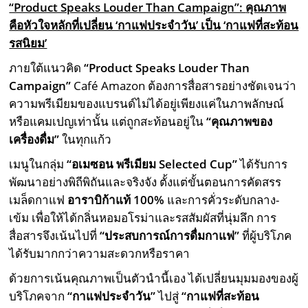
“Product Speaks Louder Than Campaign”:
คุณภาพ
คือหัวใจหลักที่เปลี่ยน ‘กาแฟประจำวัน’ เป็น ‘กาแฟที่สะท้อน
รสนิยม’
ภายใต้แนวคิด
“Product Speaks Louder Than
Campaign”
Café Amazon ต้องการสื่อสารอย่างชัดเจนว่า
ความพรีเมียมของแบรนด์ไม่ได้อยู่เพียงแค่ในภาพลักษณ์
หรือแคมเปญเท่านั้น แต่ถูกสะท้อนอยู่ใน
“
คุณภาพของ
เครื่องดื่ม”
ในทุกแก้ว
เมนูในกลุ่ม
“
อเมซอน พรีเมียม
Selected Cup”
ได้รับการ
พัฒนาอย่างพิถีพิถันและจริงจัง ตั้งแต่ขั้นตอนการคัดสรร
เมล็ดกาแฟ
อาราบิก้าแท้
100%
และการคั่วระดับกลาง-
เข้ม เพื่อให้ได้กลิ่นหอมอโรม่าและรสสัมผัสที่นุ่มลึก การ
สื่อสารจึงเน้นไปที่
“
ประสบการณ์การดื่มกาแฟ”
ที่ผู้บริโภค
ได้รับมากกว่าความสะดวกหรือราคา
ด้วยการเน้นคุณภาพเป็นตัวนำนี้เอง ได้เปลี่ยนมุมมองของผู้
บริโภคจาก
“
กาแฟประจำวัน”
ไปสู่
“
กาแฟที่สะท้อน