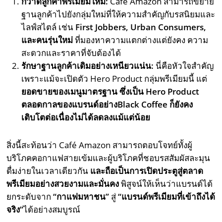
กวาดลูกค้าพรีเมียมใหม่:
Café Amazon สามารถขยาย
ฐานลูกค้าไปยังกลุ่มใหม่ที่ให้ความสำคัญกับรสนิยมและ
ไลฟ์สไตล์ เช่น
First Jobbers, Urban Consumers,
และคนรุ่นใหม่
ที่มองหาความแตกต่างแต่ยังคง ความ
สะดวกและราคาที่จับต้องได้
รักษาฐานลูกค้าเดิมอย่างเหนียวแน่น:
นี่คือหัวใจสำคัญ
เพราะแม้จะเปิดตัว Hero Product กลุ่มพรีเมียมนี้ แต่
ยอดขายของเมนูมาตรฐาน ซึ่งเป็น
Hero Product
ตลอดกาลของแบรนด์อย่าง
Black Coffee
ก็ยังคง
เติบโตต่อเนื่องไม่ได้ลดลงแม้แต่น้อย
สิ่งนี้สะท้อนว่า Café Amazon สามารถตอบโจทย์ทั้งผู้
บริโภคคอกาแฟสายเข้มและผู้บริโภคที่ชอบรสสัมผัสละมุน
ดื่มง่ายในเวลาเดียวกัน
และถือเป็นการเปิดประตูสู่ตลาด
พรีเมียมอย่างสวยงามและมั่นคง
พิสูจน์ให้เห็นว่าแบรนด์ได้
ยกระดับจาก
“
กาแฟมหาชน”
สู่
“
แบรนด์พรีเมียมที่เข้าถึงได้
จริง”
ได้อย่างสมบูรณ์