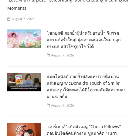
Moments.
August 7, 2026
โชกุบุสซึ ตอกย้ำผู้นำครีมอาบน้ำ รีเฟรช
แบรนด์ครั้งใหญ่ มุ่งเจาะคนเจนใหม่ ปลุก
กระแส #ผิวโชกุผิวโชว์ได้
August 7, 2026
แมคโดนัลด์ ตอกย้ำพลังแห่งรอยยิ้ม ผ่าน
แคมเปญ ‘McDonald’s Touch of Smile’
สนับสนุนให้ทุกคนได้มีโอกาสสัมผัสความสุข
ผ่านรอยยิ้ม
August 7, 2026
“แบร์เฮาส์” เปิดตัวเมนู “Choco Pilloww”
ตอบอินไซด์คนทำงาน ชูแนวคิด “Turn