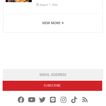
August 7, 2026
VIEW MORE
f
y
x
l
i
t
r