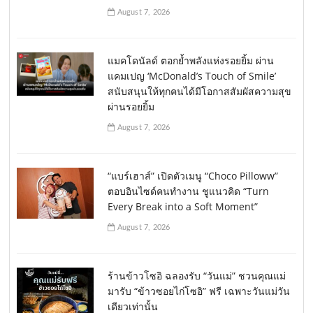
August 7, 2026
แมคโดนัลด์ ตอกย้ำพลังแห่งรอยยิ้ม ผ่าน
แคมเปญ ‘McDonald’s Touch of Smile’
สนับสนุนให้ทุกคนได้มีโอกาสสัมผัสความสุข
ผ่านรอยยิ้ม
August 7, 2026
“แบร์เฮาส์” เปิดตัวเมนู “Choco Pilloww”
ตอบอินไซด์คนทำงาน ชูแนวคิด “Turn
Every Break into a Soft Moment”
August 7, 2026
ร้านข้าวโซอิ ฉลองรับ “วันแม่” ชวนคุณแม่
มารับ “ข้าวซอยไก่โซอิ” ฟรี เฉพาะวันแม่วัน
เดียวเท่านั้น