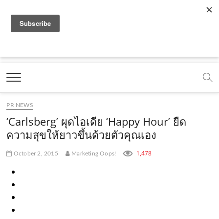
f
y
x
l
i
t
r
a
o
.
i
n
i
s
c
u
c
n
s
k
s
Marketing Oops!
e
t
o
e
t
t
DIGITAL | CREATIVE | ADVERTISING | CAMPAIGN |
STRATEGY
b
u
m
.
a
o
o
b
m
g
k
PR NEWS
o
e
e
r
.
‘Carlsberg’ ผุดไอเดีย ‘Happy Hour’ ยืด
k
.
a
c
ความสุขให้ยาวขึ้นด้วยตัวคุณเอง
.
c
m
o
1,478
October 2, 2015
Marketing Oops!
c
o
.
m
o
m
c
m
o
m