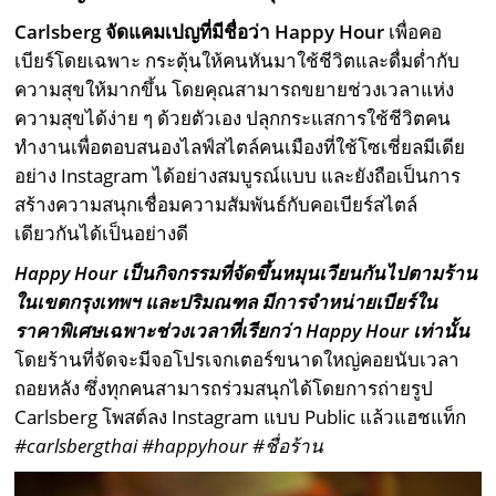
Carlsberg จัดแคมเปญที่มีชื่อว่า Happy Hour
เพื่อคอ
เบียร์โดยเฉพาะ กระตุ้นให้คนหันมาใช้ชีวิตและดื่มด่ำกับ
ความสุขให้มากขึ้น โดยคุณสามารถขยายช่วงเวลาแห่ง
ความสุขได้ง่าย ๆ ด้วยตัวเอง ปลุกกระแสการใช้ชีวิตคน
ทำงานเพื่อตอบสนองไลฟ์สไตล์คนเมืองที่ใช้โซเชี่ยลมีเดีย
อย่าง Instagram ได้อย่างสมบูรณ์แบบ และยังถือเป็นการ
สร้างความสนุกเชื่อมความสัมพันธ์กับคอเบียร์สไตล์
เดียวกันได้เป็นอย่างดี
Happy Hour เป็นกิจกรรมที่จัดขึ้นหมุนเวียนกันไปตามร้าน
ในเขตกรุงเทพฯ และปริมณฑล มีการจำหน่ายเบียร์ใน
ราคาพิเศษเฉพาะช่วงเวลาที่เรียกว่า Happy Hour เท่านั้น
โดยร้านที่จัดจะมีจอโปรเจกเตอร์ขนาดใหญ่คอยนับเวลา
ถอยหลัง ซึ่งทุกคนสามารถร่วมสนุกได้โดยการถ่ายรูป
Carlsberg โพสต์ลง Instagram แบบ Public แล้วแฮชแท็ก
#‎carlsbergthai‬ ‪#‎happyhour‬ #ชื่อร้าน‬‬‬‬‬‬‬‬