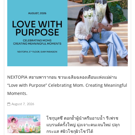
NEXTOPIA สยามพารากอน ชวนเฉลิมฉลองเดือนแห่งแม่ผ่าน
“Love with Purpose” Celebrating Mom. Creating Meaningful
Moments.
August 7, 2026
โชกุบุสซึ ตอกย้ำผู้นำครีมอาบน้ำ รีเฟรช
แบรนด์ครั้งใหญ่ มุ่งเจาะคนเจนใหม่ ปลุก
กระแส #ผิวโชกุผิวโชว์ได้