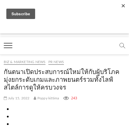
f
y
x
l
i
t
r
a
o
.
i
n
i
s
c
u
c
n
s
k
s
Marketing Oops!
e
t
o
e
t
t
DIGITAL | CREATIVE | ADVERTISING | CAMPAIGN |
STRATEGY
b
u
m
.
a
o
o
b
m
g
k
BIZ & MARKETING NEWS
PR NEWS
o
e
e
r
.
กันตนาเปิดประสบการณ์ใหม่ให้กับผู้บริโภค
k
.
a
c
มุ่งยกระดับเกมและภาพยนตร์รวมทั้งไลฟ์
สไตล์การดูให้ครบวงจร
.
c
m
o
c
o
.
m
243
July 15, 2022
Poppy kittima
o
m
c
m
o
m