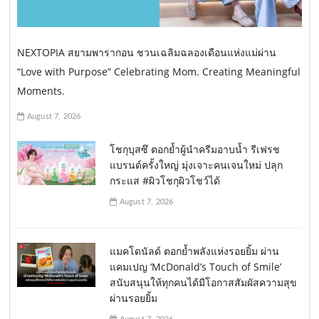
NEXTOPIA สยามพารากอน ชวนเฉลิมฉลองเดือนแห่งแม่ผ่าน
“Love with Purpose” Celebrating Mom. Creating Meaningful
Moments.
August 7, 2026
โชกุบุสซึ ตอกย้ำผู้นำครีมอาบน้ำ รีเฟรช
แบรนด์ครั้งใหญ่ มุ่งเจาะคนเจนใหม่ ปลุก
กระแส #ผิวโชกุผิวโชว์ได้
August 7, 2026
แมคโดนัลด์ ตอกย้ำพลังแห่งรอยยิ้ม ผ่าน
แคมเปญ ‘McDonald’s Touch of Smile’
สนับสนุนให้ทุกคนได้มีโอกาสสัมผัสความสุข
ผ่านรอยยิ้ม