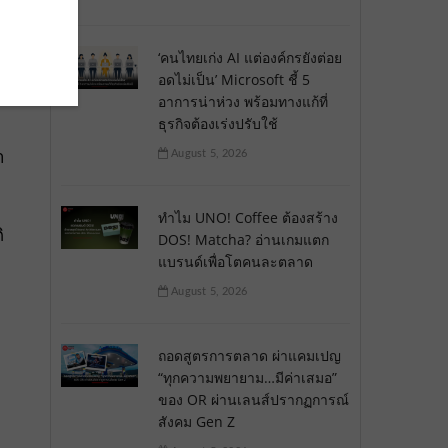
‘คนไทยเก่ง AI แต่องค์กรยังต่อย
อดไม่เป็น’ Microsoft ชี้ 5
อาการน่าห่วง พร้อมทางแก้ที่
ธุรกิจต้องเร่งปรับใช้
า
August 5, 2026
ทำไม UNO! Coffee ต้องสร้าง
ิ
DOS! Matcha? อ่านเกมแตก
แบรนด์เพื่อโตคนละตลาด
August 5, 2026
ถอดสูตรการตลาด ผ่าแคมเปญ
“ทุกความพยายาม…มีค่าเสมอ”
ของ OR ผ่านเลนส์ปรากฏการณ์
สังคม Gen Z