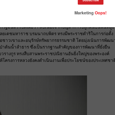
ฐมนตรี เปิดเผยว่า สืบเนื่องจากปัญหาการปลูกฝิ่นบนพื้นที่สูง
ลยเดชมหาราช บรมนาถบพิตร ทรงมีพระราชดำริในการก่อตั้ง
เหลือชาวเขาและอนุรักษ์ทรัพยากรธรรมชาติ โดยมุ่งเน้นการพัฒน
่าต้นน้ำลำธาร ซึ่งเป็นรากฐานสำคัญของการพัฒนาที่ยั่งยืน
ยวรางกูร ทรงสืบสานพระราชปณิธานอันยิ่งใหญ่ของพระองค์
ให้โครงการหลวงยังคงดำเนินงานเพื่อประโยชน์ของประเทศชาต