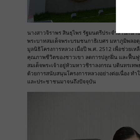
นางสาวจิราพร สินธุไพร รัฐมนตรีประจำสำนักนายกรั
พระบาทสมเด็จพระบรมชนกาธิเบศร มหาภูมิพลอดุ
มูลนิธิโครงการหลวง เมื่อปี พ.ศ. 2512 เพื่อช่วย
คุณภาพชีวิตของชาวเขา ลดการปลูกฝิ่น และฟื้นฟูป
สมเด็จพระเจ้าอยู่หัวมหาวชิราลงกรณ บดินทรเทพ
ด้วยการสนับสนุนโครงการหลวงอย่างต่อเนื่อง ทำ
และประชาชนมาจนถึงปัจจุบัน