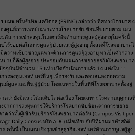
ร บมจ.พริ้นซิเพิล แคปิตอล (PRINC) กล่าวว่า ทิศทางไตรมาส 4
การของศูนย์การแพทย์เฉพาะทางโรคยากซับซ้อนที่ขยายตามแผน
ยระดับ การเข้าลงทุนในสตาร์อัพด้านการดูแลผู้สูงอายุในครั้งนี้
ไร้รอยต่อในการดูแลผู้ป่วยและผู้สูงอายุ ตั้งแต่ที่โรงพยาบาล
 ที่มีความเชี่ยวชาญเฉพาะด้านการดูแลผู้สูงอายุ มาเป็นตัวกลาง
้าหมายก็คือผู้สูงอายุ ประกอบกับแผนการขยายธุรกิจโรงพยาบาล
ง ในปัจจุบันมีจำนวน 15 แห่ง เปิดดำเนินการแล้ว 14 แห่งใน 11
ยการลงทุนเฮลท์แคร์อื่นๆ เพื่อรองรับและตอบสนองต่อความ
นย์ดูแลและฟื้นฟูผู้ป่วย โดยเฉพาะในพื้นที่ที่โรงพยาบาลตั้งอยู่
ดว่ายังมีแนวโน้มเติบโตต่อเนื่อง โดยเฉพาะโรคตามฤดูกาลที
สืบเนื่องจากการลงทุนการให้บริการโรคยากซับซ้อนจากการขยาย
ว่าทั้งผู้เข้ารับบริการโรงพยาบาลต่อวัน (Campus Visit per
age Daily Census หรือ ADC) เมื่อเทียบกับปีที่ผ่านมาทำสถิติ
ครั้งนี้ เป็นแผนเชิงรุกเข้าสู่ธุรกิจเฮลท์แคร์ด้านการดูแลผู้สูง