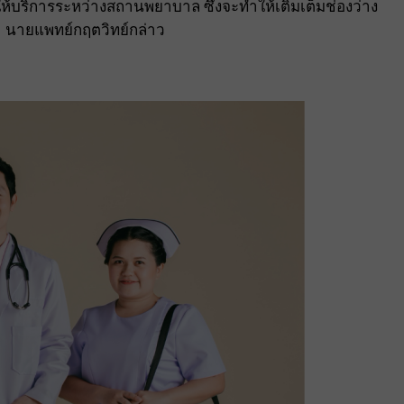
รให้บริการระหว่างสถานพยาบาล ซึ่งจะทำให้เติมเต็มช่องว่าง
” นายแพทย์กฤตวิทย์กล่าว