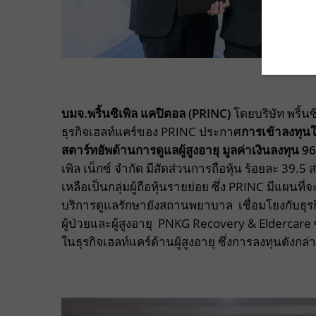
บมจ.พริ้นซิเพิล แคปิตอล (PRINC)
โดยบริษัท พริ้นซ
ธุรกิจเฮลท์แคร์ของ PRINC ประกาศ
การเข้าลงทุน
สตาร์ทอัพด้านการดูแลผู้สูงอายุ มูลค่าเงินลงทุน 
เพิล เน็กซ์ จำกัด มีสัดส่วนการถือหุ้น ร้อยละ 39.5 ส่
เหลือเป็นกลุ่มผู้ถือหุ้นรายย่อย ซึ่ง PRINC มีแผนที
บริการดูแลรักษายังสถานพยาบาล เชื่อมโยงกับธุรกิจ
ผู้ป่วยและผู้สูงอายุ PNKG Recovery & Eldercare 
ในธุรกิจเฮลท์แคร์ด้านผู้สูงอายุ ซึ่งการลงทุนดังกล่า