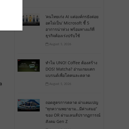
‘คนไทยเก่ง AI แต่องค์กรยังต่อย
อดไม่เป็น’ Microsoft ชี้ 5
อาการน่าห่วง พร้อมทางแก้ที่
ธุรกิจต้องเร่งปรับใช้
August 5, 2026
ทำไม UNO! Coffee ต้องสร้าง
DOS! Matcha? อ่านเกมแตก
แบรนด์เพื่อโตคนละตลาด
ล
August 5, 2026
ถอดสูตรการตลาด ผ่าแคมเปญ
“ทุกความพยายาม…มีค่าเสมอ”
ของ OR ผ่านเลนส์ปรากฏการณ์
สังคม Gen Z