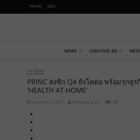
Home
Jobs
Marketing Oops!
DIGITAL | CREATIVE | ADVERTISING | CAMPAIGN | STRA
NEWS
CREATIVE AD
MED
PR NEWS
PRINC ส่งซิก Q4 ยังโตต่อ พร้อมรุกธุรกิ
‘HEALTH AT HOME’
55
December 7, 2023
Marketing Oops!