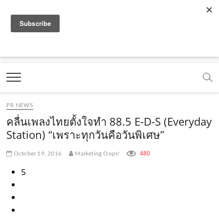
f
y
x
l
i
t
r
a
o
.
i
n
i
s
c
u
c
n
s
k
s
Marketing Oops!
e
t
o
e
t
t
DIGITAL | CREATIVE | ADVERTISING | CAMPAIGN |
STRATEGY
b
u
m
.
a
o
o
b
m
g
k
PR NEWS
o
e
e
r
.
คลื่นเพลงไทยตั้งใจทำ 88.5 E-D-S (Everyday
k
.
a
c
Station) “เพราะทุกวันคือวันพิเศษ”
.
c
m
o
480
October 19, 2016
Marketing Oops!
c
o
.
m
5
o
m
c
m
o
m