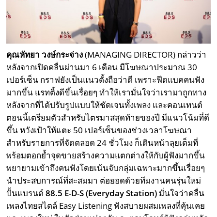
คุณหัทยา วงษ์กระจ่าง
(MANAGING DIRECTOR) กล่าวว่า
หลังจากเปิดคลื่นผ่านมา 6 เดือน มีโฆษณาประมาณ 30
เปอร์เซ็น กราฟยังเป็นแนวตั้งถือว่าดี เพราะฟีดแบคคนฟัง
มากขึ้น แรทติ้งดีขึ้นเรื่อยๆ ทำให้เรามั่นใจว่าเรามาถูกทาง
หลังจากที่ได้ปรับรูปแบบให้ชัดเจนทั้งเพลง และคอนเทนต์
ตอนนี้เตรียมตัวสำหรับไตรมาสสุดท้ายของปี มีแนวโน้มที่ดี
ขึ้น หวังเป้าให้แตะ 50 เปอร์เซ็นของช่วงเวลาโฆษณา
สำหรับรายการที่จัดตลอด 24 ชั่วโมง ก็เดินหน้าลุยเต็มที่
พร้อมตอกย้ำจุดขายสร้างความแตกต่างให้กับผู้ฟังมากขึ้น
พยายามเข้าถึงคนฟังโดยเน้นจับกลุ่มเฉพาะมากขึ้นเรื่อยๆ
นำประสบการณ์ที่สะสมมา ต่อยอดด้วยทีมงานคนรุ่นใหม่
ปั้นแบรนด์
88.5 E-D-S (Everyday Station)
มั่นใจว่าคลื่น
เพลงไทยสไตล์ Easy Listening ฟังสบายผสมเพลงที่คุ้นเคย