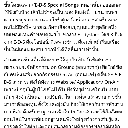
ขึ้นโดยเฉพาะ
‘E-D-S Special Songs’
ที่ตอนนี้ปล่อยออกมา
ให้ฟังกันบ้างแล้วไม่ว่าจะเป็นเพลง ที่แห่งนี้ – ปาน ธนพร
แวกประยูร ทางผ่าน – เวียร์ ศุกลวัฒน์ คณารศ หรือเพลง
คนไม่มีสิทธิ์ – นาย ณภัทร เสียงสมบุญ และล่าสุดอีกหนึ่ง
บทเพลงแทนคำขอบคุณ ‘ย้ำ’ ของวง Bodyslam โดย 3 ดีเจ
จาก E-D-S ดีเจโอปอล์, ดีเจฟางข้าว, ดีเจเเม็กซ์ เรียบเรียง
ขึ้นใหม่เอง และสามารถฟังได้ที่คลื่นเราเท่านั้น
ส่วนคอนเซ็ปคลื่นที่ต้องการให้ทุกวันเป็นวันพิเศษ เรา
พยายามจะจัดกิจกรรม on Ground (ออนกราว) เพื่อใกล้ชิด
กับคนฟัง เสริมจากกิจกรรม On-Air (ออนแอร์) คลื่น 88.5 E-
D-S สามารถฟังได้ทั้งทาง Website/ Application/ On-Air
เพราะปัจจุบันผู้บริโภคไม่ได้รับฟังวิทยุผ่านเครื่องรับแบบ
เดิมๆ จึงจำเป็นต่อการปรับตัว ในการที่จะสร้างรายการขึ้น
มาเราต้องลงทุน ตั้งใจและมุ่งมั่น ต้องให้เวลากับการทำงาน
มากที่สุด ต้องรักษาฐานคนฟังในวัย Gen-X และใช้สื่อสังคม
ออนไลน์ในการต่อยอดฐานคนฟังใหม่ๆ สร้างการรับรู้และ
การจดจำใหม่ๆ และตอบสนองความต้องการของกลุ่มหลัก