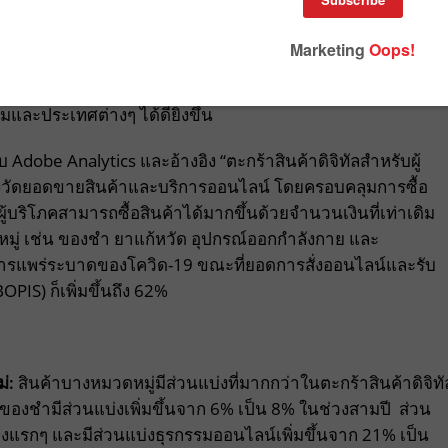
่างที่ไม่เคยมีมาก่อนในช่วงการแพร่ระบาดของโควิด-19 ขณะที
นการณ์ที่เกิดขึ้น และเอาตัวรอดโดยอาศัยช่องทางดิจิทัลเป็นหลั
มีมีการพัฒนาและเติบโตอย่างต่อเนื่อง ดังนั้นจึงจำเป็นอย่างยิ่
ยอดใช้จ่ายที่แท้จริงอย่างถูกต้องแม่นยำ เพื่อให้เข้าใจแนว
ะประเทศต่างๆ ได้ดียิ่งขึ้น
dobe Analytics และอ้างอิง “ตะกร้าสินค้าดิจิทัลสำหรับผู้
ึ่งวัดยอดขายสินค้าและบริการออนไลน์ โดยครอบคลุมการซื้อ
ี่ผู้บริโภคสามารถซื้อสินค้าได้มากขึ้นด้วยจำนวนเงินที่เท่าเดิม
หมู่ เช่น ของชำ ยาแก้หวัด อุปกรณ์ออกกำลังกาย และ
กการแพร่ระบาดของโควิด-19 ขณะที่ยอดการสั่งออนไลน์และรับ
OPIS) ก็เพิ่มขึ้นถึง 62%
ม่
:
สินค้าบางหมวดหมู่มีส่วนแบ่งที่มากกว่าในตะกร้าสินค้าดิจิทั
าของชำมีส่วนแบ่งเพิ่มขึ้นจาก 6% เป็น 8% ในช่วงสามปี ส่วน
่ช่วงแรกๆ และมีส่วนแบ่งธุรกรรมออนไลน์เพิ่มขึ้นจาก 21% เป็น