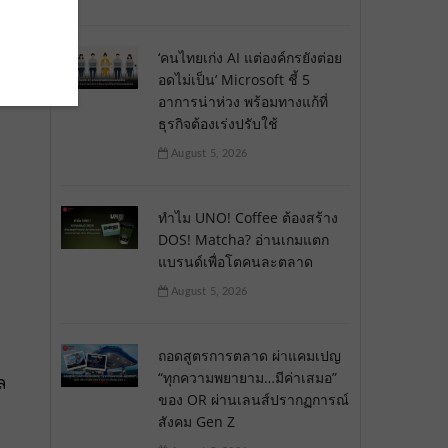
่
ก
‘คนไทยเก่ง AI แต่องค์กรยังต่อย
ง
อดไม่เป็น’ Microsoft ชี้ 5
อาการน่าห่วง พร้อมทางแก้ที่
ธุรกิจต้องเร่งปรับใช้
August 5, 2026
ทำไม UNO! Coffee ต้องสร้าง
DOS! Matcha? อ่านเกมแตก
แบรนด์เพื่อโตคนละตลาด
August 5, 2026
ถอดสูตรการตลาด ผ่าแคมเปญ
“ทุกความพยายาม…มีค่าเสมอ”
ล
ของ OR ผ่านเลนส์ปรากฏการณ์
สังคม Gen Z