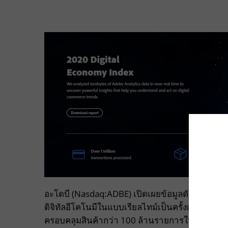
อะโดบี (Nasdaq:ADBE) เปิดเผยข้อมูลดัชนีดิจิทัลอีโ
ดิจิทัลอีโคโนมีในแบบเรียลไทม์เป็นครั้งแรก โด
ครอบคลุมสินค้ากว่า 100 ล้านรายการใน 18 หมวดหม