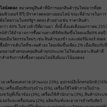
นไลน์ลดลง
:
หมวดหมู่สินค้าที่มีการออกสินค้ารุ่นใหม่มากที่สุด
์ คอมพิวเตอร์ ทีวี) มีราคาลดลงทางออนไลน์ ขณะที่อำนาจในการ
งินเฟ้อโดยรวมในสหรัฐฯ ลดลง ตัวอย่างเช่น ราคาสินค้า
ว่า 40% ในช่วงห้าปีที่ผ่านมา ทั้งนี้ ตั้งแต่เดือนมกราคม 255
ำให้อำนาจการซื้อผ่านทางดิจิทัลเพิ่มขึ้นโดยเฉลี่ย9% ต่อปี
ไม่ค่อยมีนวัตกรรมใหม่ๆ เช่น สินค้าของชำ และเฟอร์นิเจอร์ ส่งผล
ีการเติบโตที่ชะลอตัวลง โดยเพิ่มขึ้นเพียง 2% เมื่อเทียบกับป
ริ่มขยายตัวครอบคลุมสินค้าทุกประเภท ไม่ใช่แค่เฉพาะสินค้าที่
คาสำหรับการสั่งซื้อทางออนไลน์จึงมีแนวโน้มลดลง
ครื่องแต่งกาย (ส่วนแบ่ง 23%), อุปกรณ์อิเล็กทรอนิกส์ (16%
, เครื่องมือปรับปรุงบ้าน (5%), เครื่องใช้ไฟฟ้าภายในบ้าน
ขวัญที่เกี่ยวข้อง (3%), เครื่องใช้สำนักงาน (3%), สินค้าประเภ
ร์นิเจอร์และเครื่องนอน (2%), ผลิตภัณฑ์และอาหารสำหรับสัตว์
ะเภทยาที่ไม่ต้องมีใบสั่งยาและอุปกรณ์และวัสดุทางการแพทย์มี