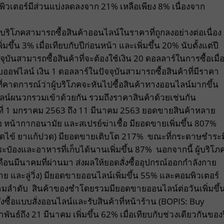
พิวเตอร์มีส่วนแบ่งลดลงจาก 21% เหลือเพียง 8% เนื่องจาก
ู้บริโภคสามารถซื้อสินค้าออนไลน์ในราคาที่ถูกลงอย่างต่อเนื่อง
ขึ้น 3% เมื่อเทียบกับปีก่อนหน้า และเพิ่มขึ้น 20% นับตั้งแต่ปี
ุบันสามารถซื้อสินค้าที่จะต้องใช้เงิน 20 ดอลลาร์ในการซื้อเมื่
ออฟไลน์ เงิน 1 ดอลลาร์ในปัจจุบันสามารถซื้อสินค้าที่มีราคา
็นที่คาดการณ์ว่าผู้บริโภคจะหันไปซื้อสินค้าทางออนไลน์มากขึ้น
์ผนวกรวมเข้าด้วยกัน รวมถึงราคาสินค้าด้วยเช่นกัน
ันที่ 1 มกราคม 2563 ถึง 11 มีนาคม 2563 ยอดขายสินค้าหลาย
มือ หน้ากากอนามัย และสเปรย์ฆ่าเชื้อ มียอดขายเพิ่มขึ้น 807%
ด ยาลดไข้ ยาแก้ปวด) มียอดขายเติบโต 217% ขณะที่กระดาษชำระม
องและอาหารที่เก็บได้นานเพิ่มขึ้น 87% นอกจากนี้ ผู้บริโภ
ดือนมีนาคมที่ผ่านมา ส่งผลให้ยอดสั่งซื้ออุปกรณ์ออกกำลังกาย
ย และลู่วิ่ง) มียอดขายออนไลน์เพิ่มขึ้น 55% และคอมพิวเตอร์
 ตามลำดับ สินค้าของชำโดยรวมมียอดขายออนไลน์ต่อวันเพิ่มขึ้
งซื้อแบบสั่งออนไลน์และรับสินค้าที่หน้าร้าน (BOPIS: Buy
าพันธ์ถึง 21 มีนาคม เพิ่มขึ้น 62% เมื่อเทียบกับช่วงเดียวกันของ