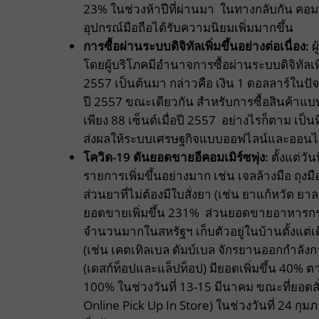
23% ในช่วงห้าปีที่ผ่านมา ในทางกลับกัน คอม
อุปกรณ์มือถือได้รับความนิยมเพิ่มมากขึ้น
การซื้อผ่านระบบดิจิทัลเพิ่มขึ้นอย่างต่อเนื่อง
:
ผ
โดยผู้บริโภคมีอำนาจการซื้อผ่านระบบดิจิทัลเพิ่ม
2557 เป็นต้นมา กล่าวคือ เงิน 1 ดอลลาร์ในปัจจ
ปี 2557 ขณะเดียวกัน สำหรับการซื้อสินค้าแบบ
เพียง 88 เซ็นต์เมื่อปี 2557 อย่างไรก็ตาม เป
ส่งผลให้ระบบเศรษฐกิจแบบออฟไลน์และออนไลน
โควิด
-19
ดันยอดขายอีคอมเมิร์ซพุ่ง
:
ตั้งแต่ว
รายการเพิ่มขึ้นอย่างมาก เช่น เจลล้างมือ ถุง
ส่วนยาที่ไม่ต้องมีใบสั่งยา (เช่น ยาแก้หวั
ยอดขายเพิ่มขึ้น 231% ส่วนยอดขายอาหารกระป๋
จำนวนมากในสหรัฐฯ เก็บตัวอยู่ในบ้านตั้งแต่เ
(เช่น เคตเทิลเบล ดัมบ์เบล จักรยานออกกำลังกา
(เดสก์ท็อปและแล็ปท็อป) มียอดเพิ่มขึ้น 40%
100% ในช่วงวันที่ 13-15 มีนาคม ขณะที่ยอดสั่
Online Pick Up In Store) ในช่วงวันที่ 24 กุมภ