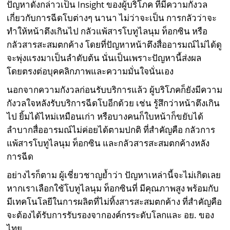
ปัญหาดังกล่าวเป็น Insight ของผู้บริโภค ที่มีความกังวล
เกี่ยวกับการฉีดโบต่างๆ นานา ไม่ว่าจะเป็น การกลัวว่าจะ
ทำให้หน้าตึงเกินไป กลัวแพ้สารโบทูไลนุม ท็อกซิน หรือ
กลัวสารสะสมตกค้าง โดยที่ปัญหาหน้าตึงสื่ออารมณ์ไม่ได้ดู
จะพุ่งแรงมาเป็นลำดับต้น นั่นเป็นเพราะปัญหานี้ส่งผล
โดยตรงต่อบุคคลิกภาพและความมั่นใจนั่นเอง
นอกจากความกังวลก่อนรับบริการแล้ว ผู้บริโภคก็ยังมีความ
กังวลใจหลังรับบริการฉีดโบอีกด้วย เช่น รู้สึกว่าหน้าตึงเกิน
ไป ยิ้มได้ไหม่เหมือนเก่า หรือบางคนก็ใบหน้าก็ขยับได้
ลำบากสื่ออารมณ์ไม่ค่อยได้ตามปกติ ที่สำคัญคือ กลัวการ
แพ้สารโบทูไลนุม ท็อกซิน และกลัวสารสะสมตกค้างหลัง
การฉีด
อย่างไรก็ตาม ผู้เชี่ยวชาญย้ำว่า ปัญหาเหล่านี้จะไม่เกิดเลย
หากเราเลือกใช้โบทูไลนุม ท็อกซินที่ มีคุณภาพสูง พร้อมกับ
มีเทคโนโลยีในการผลิตที่ไม่ทิ้งสารสะสมตกค้าง ที่สำคัญคือ
จะต้องได้รับการรับรองจากองค์กรระดับโลกและ อย. ของ
ไทย