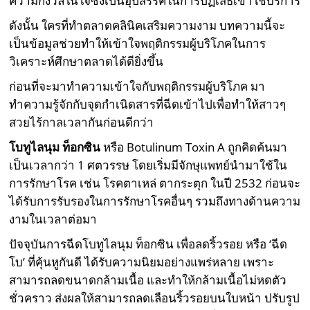
ความกังวลในใจซึ่งเป็นอุปสรรคในการปฏิเสธเข้าใช้บริการ
ดังนั้น ใครที่ทำตลาดคลินิคเสริมความงาม บทความนี้จะ
เป็นข้อมูลช่วยทำให้เข้าใจพฤติกรรมผู้บริโภคในการ
วิเคราะห์ศึกษาตลาดได้ดียิ่งขึ้น
ก่อนที่จะมาทำความเข้าใจกับพฤติกรรมผู้บริโภค มา
ทำความรู้จักกับจุดกำเนิดสารที่ฉีดเข้าไปเพื่อทำให้สาวๆ
สวยไร้กาลเวลากันก่อนดีกว่า
โบทูไลนุม ท็อกซิน
หรือ Botulinum Toxin A ถูกคิดค้นมา
เป็นเวลากว่า 1 ศตวรรษ โดยเริ่มมีจักษุแพทย์นำมาใช้ใน
การรักษาโรค เช่น โรคตาเหล่ ตากระตุก ในปี 2532 ก่อนจะ
ได้รับการรับรองในการรักษาโรคอื่นๆ รวมถึงทางด้านความ
งามในเวลาต่อมา
ปัจจุบันการฉีดโบทูไลนุม ท็อกซิน เพื่อลดริ้วรอย หรือ ‘ฉีด
โบ’ ที่คุ้นหูกันดี ได้รับความนิยมอย่างแพร่หลาย เพราะ
สามารถลดขนาดกล้ามเนื้อ และทำให้กล้ามเนื้อไม่หดตัว
ชั่วคราว ส่งผลให้สามารถลดเลือนริ้วรอยบนใบหน้า ปรับรูป