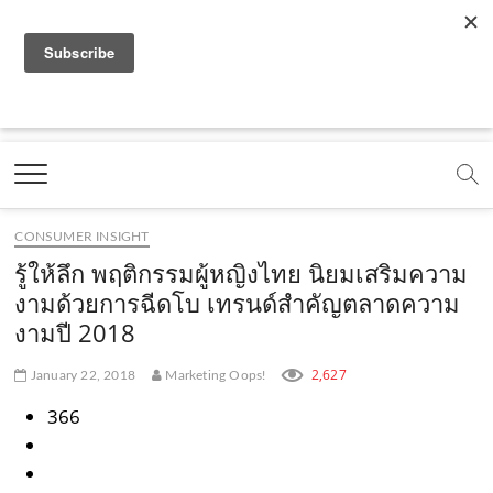
f
y
x
l
i
t
r
a
o
.
i
n
i
s
c
u
c
n
s
k
s
Marketing Oops!
e
t
o
e
t
t
DIGITAL | CREATIVE | ADVERTISING | CAMPAIGN |
STRATEGY
b
u
m
.
a
o
o
b
m
g
k
CONSUMER INSIGHT
o
e
e
r
.
รู้ให้ลึก พฤติกรรมผู้หญิงไทย นิยมเสริมความ
k
.
a
c
งามด้วยการฉีดโบ เทรนด์สำคัญตลาดความ
งามปี 2018
.
c
m
o
c
o
.
m
2,627
January 22, 2018
Marketing Oops!
o
m
c
366
m
o
m