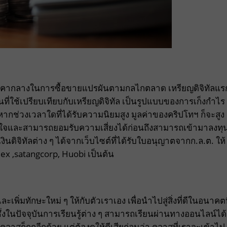
ัสมีราคากลางในการซื้อขายแปรผันตามกลไกตลาด เหรียญดิจิทัลแร
านที่ใช้เปรียบเทียบกับเหรียญดิจิทัล เป็นรูปแบบของการเก็งกำไร
ะหากช่วงเวลาใดที่ได้รับความนิยมสูง มูลค่าของคริปโทฯ ก็จะสูง
ข้าใจและสามารถยอมรับความเสี่ยงได้ก่อนถึงสามารถเข้ามาลงทุ
ดิจิทัลต่าง ๆ ได้จากเว็บไซต์ที่ได้รับใบอนุญาตจากก.ล.ต. ให้
mex ,satangcorp, Huobi เป็นต้น
เพิ่มทักษะใหม่ ๆ ให้กับตัวเราเอง เพื่อนำไปสู่สิ่งที่ดีในอนาคตท
ในปัจจุบันการเรียนรู้ต่าง ๆ สามารถเรียนผ่านทางออนไลน์ได้
าสก็ถูกอีกด้วย แต่ต้องดูให้ดีเสียก่อนว่า คลาสที่เราจะเข้าไป