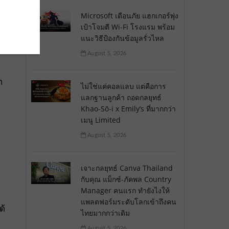
Microsoft เตือนภัย แฮกเกอร์พุ่ง
เป้าโจมตี Wi-Fi โรงแรม พร้อม
แนะวิธีป้องกันข้อมูลรั่วไหล
August 5, 2026
ก
ไม่ใช่แค่คอลแลบ แต่คือการ
แลกฐานลูกค้า ถอดกลยุทธ์
Khao-Sō-i x Emily’s ที่มากกว่า
เมนู Limited
August 5, 2026
เจาะกลยุทธ์ Canva Thailand
กับคุณ แม็กซ์-ภัคพล Country
Manager คนแรก ทำยังไงให้
แพลตฟอร์มระดับโลกเข้าถึงคน
ด้
ไทยมากกว่าเดิม
August 5, 2026