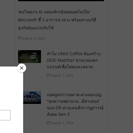
‘คนไทยเก่ง AI แต่องค์กรยังต่อยอดไม่เป็น’
Microsoft ชี้ 5 อาการน่าห่วง พร้อมทางแก้ที่
ธุรกิจต้องเร่งปรับใช้
August 5, 2026
ทำไม UNO! Coffee ต้องสร้าง
DOS! Matcha? อ่านเกมแตก
แบรนด์เพื่อโตคนละตลาด
August 5, 2026
ถอดสูตรการตลาด ผ่าแคมเปญ
“ทุกความพยายาม…มีค่าเสมอ”
ของ OR ผ่านเลนส์ปรากฏการณ์
สังคม Gen Z
August 5, 2026