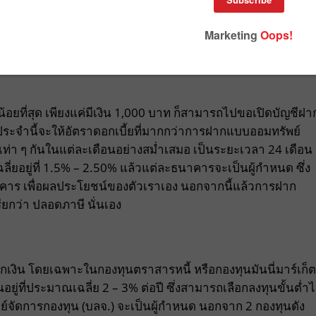
ก หากในแต่ละเดือนมีเงินเหลือเก็บได้แค่ 1,000 บาท ก็สามารถ
นได้เงินเป็นกอบเป็นกำ หรือเป็นเงินก้อนใหญ่ ๆ ได้
้อยที่สุด เพียงแค่มีเงิน 1,000 บาท ก็สามารถไปขอเปิดบัญชีฝา
ะจำนี้จะให้อัตราดอกเบี้ยที่มากกว่าการฝากแบบออมทรัพย์
อน เท่า ๆ กันในแต่ละเดือนอย่างสม่ำเสมอ เป็นระยะเวลา 24 เดือน
ลี่ยอยู่ที่ 1.5% – 2.50% แล้วแต่ละธนาคารจะเป็นผู้กำหนด ซึ่ง
าคาร เพื่อผลประโยชน์ของตัวเราเอง นอกจากนี้แล้วการฝาก
รียกว่า ปลอดภาษี นั่นเอง
เงิน โดยเฉพาะในกองทุนตราสารหนี้ หรือกองทุนมันนี่มาร์เก็ต
อยู่ที่ประมาณเฉลี่ย 2 – 3% ต่อปี ซึ่งสามารถเลือกลงทุนขั้นต่ำไ
ัพย์จัดการกองทุน (บลจ.) จะเป็นผู้กำหนด นอกจาก 2 กองทุนดัง