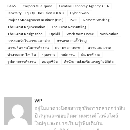
TAGS
Corporate Purpose
Creative Economy Agency: CEA
Diversity - Equity - Inclusion (DE&I)
Hybrid work
Project Management Institute (PMI)
PwC
Remote Working
The Great Rejuvenation
The Great Reshuffling
The Great Resignation
Upskill
Work from Home
Workcation
การยอมรับในความแตกต่าง
การลาออกครั้งใหญ่
ความยืดหยุ่นในการทำงาน
ความหลากหลาย
ความเสมอภาค
ทำงานแบบไฮบริด
บุคลากร
พนักงาน
พัฒนาทักษะ
รูปแบบการทำงาน
สมดุลชีวิต
สำนักงานส่งเสริมเศรษฐกิจดิจิทัล
WP
อยู่ในแวดวงนิตยสารธุรกิจการตลาดกว่าสิบ
ปี สนุกและชอบติตตามเทรนด์ ไลฟ์สไตล์
ใหม่ๆ และอยากเรียนรู้เพิ่มเติมใน