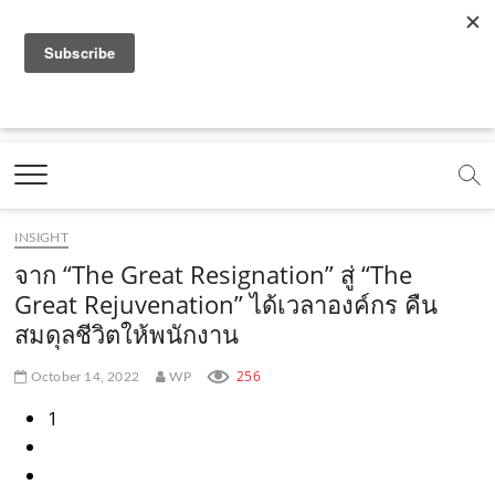
f
y
x
l
i
t
r
a
o
.
i
n
i
s
c
u
c
n
s
k
s
Marketing Oops!
e
t
o
e
t
t
DIGITAL | CREATIVE | ADVERTISING | CAMPAIGN |
STRATEGY
b
u
m
.
a
o
o
b
m
g
k
INSIGHT
o
e
e
r
.
จาก “The Great Resignation” สู่ “The
k
.
a
c
Great Rejuvenation” ได้เวลาองค์กร คืน
สมดุลชีวิตให้พนักงาน
.
c
m
o
c
o
.
m
256
October 14, 2022
WP
o
m
c
1
m
o
m