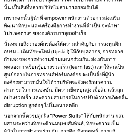
นั้น เป็นสิ่งที่หลายบริษัทไม่สามารถยอมรับได้
เพราะฉะนั้นผู้นำที่ empower พนักงานด้วยการส่งเสริม
พัฒนาทักษะ และเครื่องมือการทำงานที่จำเป็น จะนำพา
โปรเจคต่างๆ ขององค์กรบรรลุผลสำเร็จ
นั่นหมายถึงว่าองค์กรต้องให้ความสำคัญกับการลงทุนฝึก
อบรม – เติมทักษะใหม่ (Upskill) ให้กับบุคลากร, การทลาย
กำแพงของการทำงานข้ามแผนกร่วมกัน, ส่งเสริมการ
ทดลองการเรียนรู้อย่างรวดเร็ว (learn fast) และให้คนเป็น
ศูนย์กลางในการทรานส์ฟอร์มองค์กร จะเป็นสิ่งที่ผู้นำ
องค์กรสามารถมั่นใจได้ว่าบริษัทจะยังคงรักษาความ
สามารถในการแข่งขัน, มีความยืดหยุ่นสูง เมื่อล้ม แล้วลุก
อย่างรวดเร็ว และความสามารถในการปรับตัวหากเกิดคลื่น
disruption ลูกต่อๆ ไปในอนาคตอีก
นอกจากนี้ควรปลูกฝัง
“
Power Skills
”
ให้กับพนักงาน ผสม
ผสานระหว่างทักษะด้านมนุษยสัมพันธ์, ทักษะความเป็น
ผู้นำในการทำงานร่วมกัน,​ การคิดเชิงกลยุทธ์, การแก้