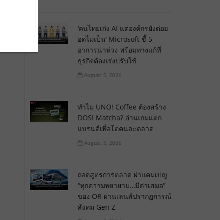
‘คนไทยเก่ง AI แต่องค์กรยังต่อย
อดไม่เป็น’ Microsoft ชี้ 5
อาการน่าห่วง พร้อมทางแก้ที่
ธุรกิจต้องเร่งปรับใช้
August 5, 2026
ทำไม UNO! Coffee ต้องสร้าง
DOS! Matcha? อ่านเกมแตก
แบรนด์เพื่อโตคนละตลาด
August 5, 2026
ถอดสูตรการตลาด ผ่าแคมเปญ
“ทุกความพยายาม…มีค่าเสมอ”
ของ OR ผ่านเลนส์ปรากฏการณ์
สังคม Gen Z