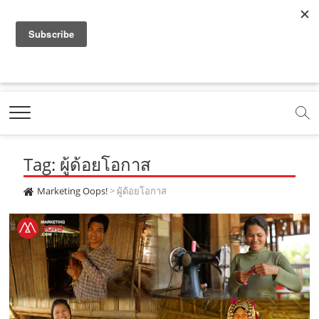
f
y
x
l
i
t
r
a
o
.
i
n
i
s
c
u
c
n
s
k
s
Marketing Oops!
e
t
o
e
t
t
DIGITAL | CREATIVE | ADVERTISING | CAMPAIGN |
STRATEGY
b
u
m
.
a
o
o
b
m
g
k
Tag: ผู้ด้อยโอกาส
o
e
e
r
.
k
.
a
c
Marketing Oops!
>
ผู้ด้อยโอกาส
.
c
m
o
c
o
.
m
o
m
c
m
o
m