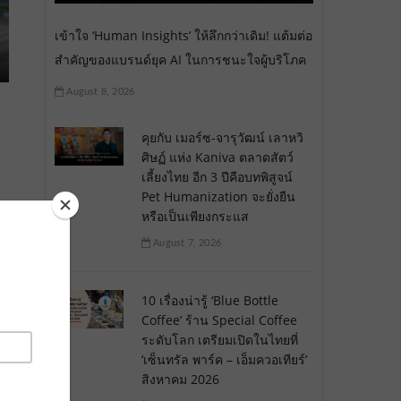
เข้าใจ ‘Human Insights’ ให้ลึกกว่าเดิม! แต้มต่อ
สำคัญของแบรนด์ยุค AI ในการชนะใจผู้บริโภค
August 8, 2026
คุยกับ เมอร์ซ-จารุวัฒน์ เลาหวิ
ศิษฏ์ แห่ง Kaniva ตลาดสัตว์
เลี้ยงไทย อีก 3 ปีคือบทพิสูจน์
Pet Humanization จะยั่งยืน
หรือเป็นเพียงกระแส
August 7, 2026
10 เรื่องน่ารู้ ‘Blue Bottle
Coffee’ ร้าน Special Coffee
ระดับโลก เตรียมเปิดในไทยที่
‘เซ็นทรัล พาร์ค – เอ็มควอเทียร์’
สิงหาคม 2026