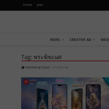
Home
Jobs
Marketing Oops!
DIGITAL | CREATIVE | ADVERTISING | CAMPAIGN | STRA
NEWS
CREATIVE AD
MED
Tag: พระพิฆเนศ
Marketing Oops!
>
พระพิฆเนศ