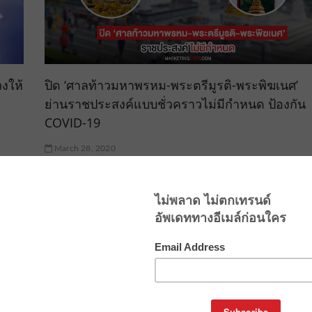
งให้
ปิด ‘ศาลท้าวมหาพรหม-พระตรีมูรติ-พระพิฆเนศ’
ย่านราชประสงค์แบบชั่วคราวไม่มีกำหนด ป้องกัน
COVID-19
March 28, 2020