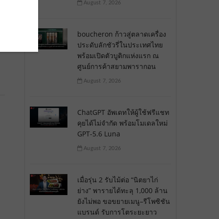
August 7, 2026
boucheron ก้าวสู่ตลาดเครื่อง
ประดับลักชัวรี่ในประเทศไทย
พร้อมเปิดตัวบูติกแห่งแรก ณ
ศูนย์การค้าสยามพารากอน
August 7, 2026
ChatGPT อัพเดทให้ผู้ใช้ฟรีแชท
คุยได้ไม่จำกัด พร้อมโมเดลใหม่
GPT-5.6 Luna
August 7, 2026
เมื่อรุ่น 2 รับไม้ต่อ “นิตยาไก่
ย่าง” พารายได้ทะลุ 1,000 ล้าน
ยังไม่พอ ขอขยายเมนู–รีโพซิชัน
แบรนด์ รับการโตระยะยาว