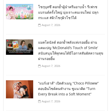
โชกุบุสซึ ตอกย้ำผู้นำครีมอาบน้ำ รีเฟรช
แบรนด์ครั้งใหญ่ มุ่งเจาะคนเจนใหม่ ปลุก
กระแส #ผิวโชกุผิวโชว์ได้
August 7, 2026
แมคโดนัลด์ ตอกย้ำพลังแห่งรอยยิ้ม ผ่าน
แคมเปญ ‘McDonald’s Touch of Smile’
สนับสนุนให้ทุกคนได้มีโอกาสสัมผัสความสุข
ผ่านรอยยิ้ม
August 7, 2026
“แบร์เฮาส์” เปิดตัวเมนู “Choco Pilloww”
ตอบอินไซด์คนทำงาน ชูแนวคิด “Turn
Every Break into a Soft Moment”
August 7, 2026