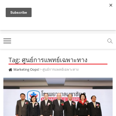
f
y
x
l
i
t
r
a
o
.
i
n
i
s
c
u
c
n
s
k
s
Marketing Oops!
e
t
o
e
t
t
DIGITAL | CREATIVE | ADVERTISING | CAMPAIGN |
STRATEGY
b
u
m
.
a
o
o
b
m
g
k
Tag: ศูนย์การแพทย์เฉพาะทาง
o
e
e
r
.
k
.
a
c
Marketing Oops!
>
ศูนย์การแพทย์เฉพาะทาง
.
c
m
o
c
o
.
m
o
m
c
m
o
m