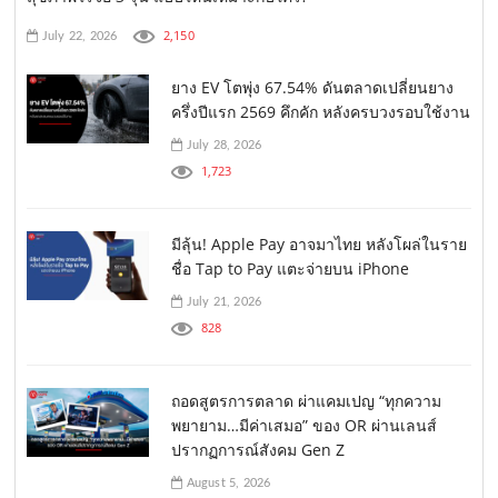
2,150
July 22, 2026
ยาง EV โตพุ่ง 67.54% ดันตลาดเปลี่ยนยาง
ครึ่งปีแรก 2569 คึกคัก หลังครบวงรอบใช้งาน
July 28, 2026
1,723
มีลุ้น! Apple Pay อาจมาไทย หลังโผล่ในราย
ชื่อ Tap to Pay แตะจ่ายบน iPhone
July 21, 2026
828
ถอดสูตรการตลาด ผ่าแคมเปญ “ทุกความ
พยายาม…มีค่าเสมอ” ของ OR ผ่านเลนส์
ปรากฏการณ์สังคม Gen Z
August 5, 2026