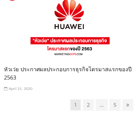
หัวเว่ย ประกาศผลประกอบการธุรกิจไตรมาสแรกของปี
2563
April 21, 2020
P
P
1
P
2
…
P
5
N
o
a
a
a
e
g
g
g
x
s
e
e
e
t
t
p