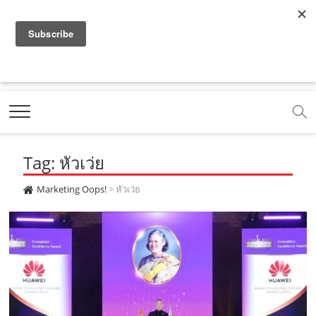
f
y
x
l
i
t
r
a
o
.
i
n
i
s
c
u
c
n
s
k
s
Marketing Oops!
e
t
o
e
t
t
DIGITAL | CREATIVE | ADVERTISING | CAMPAIGN |
STRATEGY
b
u
m
.
a
o
o
b
m
g
k
Tag: หัวเว่ย
o
e
e
r
.
k
.
a
c
Marketing Oops!
>
หัวเว่ย
.
c
m
o
c
o
.
m
o
m
c
m
o
m