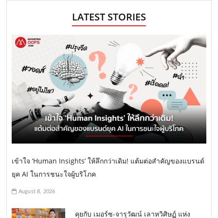
s
a
LATEST STORIES
n
g
e
a
v
i
g
a
t
i
o
เข้าใจ ‘Human Insights’ ให้ลึกกว่าเดิม! แต้มต่อสำคัญของแบรนด์
n
ยุค AI ในการชนะใจผู้บริโภค
August 8, 2026
คุยกับ เมอร์ซ-จารุวัฒน์ เลาหวิศิษฏ์ แห่ง