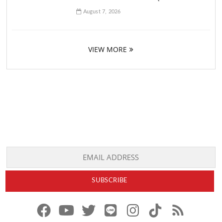
August 7, 2026
VIEW MORE
f
y
x
l
i
t
r