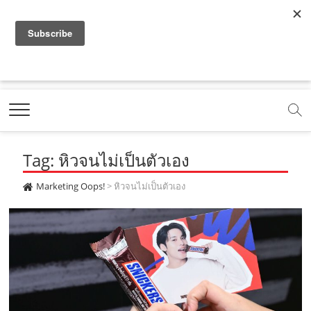
f
y
x
l
i
t
r
a
o
.
i
n
i
s
c
u
c
n
s
k
s
Marketing Oops!
e
t
o
e
t
t
DIGITAL | CREATIVE | ADVERTISING | CAMPAIGN |
STRATEGY
b
u
m
.
a
o
o
b
m
g
k
Tag: หิวจนไม่เป็นตัวเอง
o
e
e
r
.
k
.
a
c
Marketing Oops!
>
หิวจนไม่เป็นตัวเอง
.
c
m
o
c
o
.
m
o
m
c
m
o
m