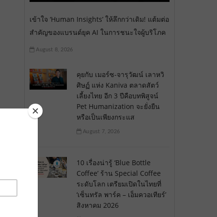
เข้าใจ ‘Human Insights’ ให้ลึกกว่าเดิม! แต้มต่อ
สำคัญของแบรนด์ยุค AI ในการชนะใจผู้บริโภค
August 8, 2026
คุยกับ เมอร์ซ-จารุวัฒน์ เลาหวิ
ศิษฏ์ แห่ง Kaniva ตลาดสัตว์
เลี้ยงไทย อีก 3 ปีคือบทพิสูจน์
Pet Humanization จะยั่งยืน
หรือเป็นเพียงกระแส
August 7, 2026
10 เรื่องน่ารู้ ‘Blue Bottle
Coffee’ ร้าน Special Coffee
ระดับโลก เตรียมเปิดในไทยที่
‘เซ็นทรัล พาร์ค – เอ็มควอเทียร์’
สิงหาคม 2026