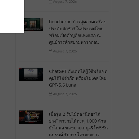
August 7, 2026
boucheron ก้าวสู่ตลาดเครื่อง
ประดับลักชัวรี่ในประเทศไทย
พร้อมเปิดตัวบูติกแห่งแรก ณ
ศูนย์การค้าสยามพารากอน
August 7, 2026
ChatGPT อัพเดทให้ผู้ใช้ฟรีแชท
คุยได้ไม่จำกัด พร้อมโมเดลใหม่
GPT-5.6 Luna
August 7, 2026
เมื่อรุ่น 2 รับไม้ต่อ “นิตยาไก่
ย่าง” พารายได้ทะลุ 1,000 ล้าน
ยังไม่พอ ขอขยายเมนู–รีโพซิชัน
แบรนด์ รับการโตระยะยาว