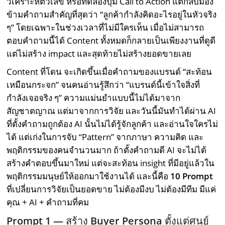
วิเคราะห์ตัวเลข หรือทดลองปุ่ม Call to Action แต่กลับมอง
ข้ามคำถามสำคัญที่สุดว่า “ลูกค้ากำลังคิดอะไรอยู่ในหัวจริง
ๆ” โดยเฉพาะในช่วงเวลาที่ไม่มีใครเห็น เมื่อไม่สามารถ
ตอบคำถามนี้ได้ Content ทั้งหมดก็กลายเป็นเพียงงานที่ดูดี
แต่ไม่สร้าง impact และสุดท้ายไม่สร้างยอดขายเลย
Content ที่โดน จะเกิดขึ้นเมื่อคำถามของแบรนด์ “สะท้อน
เหมือนกระจก” จนคนอ่านรู้สึกว่า “แบรนด์นี้เข้าใจสิ่งที่
กำลังเจอจริง ๆ” ความแม่นยำแบบนี้ไม่ได้มาจาก
สัญชาตญาณ แต่มาจากการวิจัย และวันนี้มันทำได้ผ่าน AI
ที่ตั้งคำถามถูกต้อง AI นั้นไม่ได้รู้จักลูกค้า และอ่านใจใครไม่
ได้ แต่เก่งในการจับ “Pattern” จากภาษา ความคิด และ
พฤติกรรมของคนจำนวนมาก ถ้าตั้งคำถามดี AI จะไม่ได้
สร้างคำตอบขึ้นมาใหม่ แต่จะสะท้อน insight ที่มีอยู่แล้วใน
พฤติกรรมมนุษย์ให้ออกมาใช้งานได้ และนี้คือ
10 Prompt
ที่เปลี่ยนการวิจัยเป็นยอดขาย ไม่ต้องมีงบ ไม่ต้องมีทีม มีแค่
คุณ + AI + คำถามที่คม
Prompt 1 —
สร้าง
Buyer Persona
ตั้งแต่ศูนย์