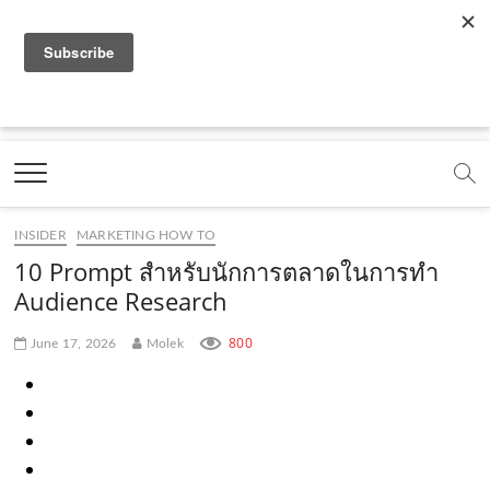
f
y
x
l
i
t
r
a
o
.
i
n
i
s
c
u
c
n
s
k
s
Marketing Oops!
e
t
o
e
t
t
DIGITAL | CREATIVE | ADVERTISING | CAMPAIGN |
STRATEGY
b
u
m
.
a
o
o
b
m
g
k
INSIDER
MARKETING HOW TO
o
e
e
r
.
10 Prompt สำหรับนักการตลาดในการทำ
k
.
a
c
Audience Research
.
c
m
o
800
June 17, 2026
Molek
c
o
.
m
o
m
c
m
o
m